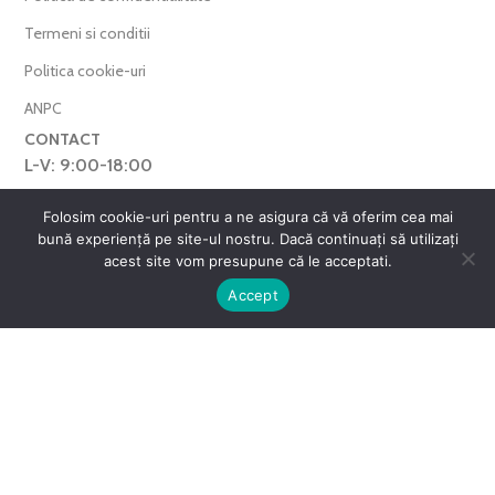
Termeni si conditii
Politica cookie-uri
ANPC
CONTACT
L-V: 9:00-18:00
0769.377.101
Folosim cookie-uri pentru a ne asigura că vă oferim cea mai
bună experiență pe site-ul nostru. Dacă continuați să utilizați
farmaverdero@yahoo.com
acest site vom presupune că le acceptati.
WhatsApp
0
Accept
Harta Site
ntul meu
Favorite
Cos
FarmaVerde © 2025