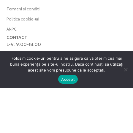
Termeni si conditii
Politica cookie-uri
ANPC
CONTACT
L-V: 9:00-18:00
0769.377.101
Folosim cookie-uri pentru a ne asigura că vă oferim cea mai
bună experiență pe site-ul nostru. Dacă continuați să utilizați
farmaverdero@yahoo.com
acest site vom presupune că le acceptati.
WhatsApp
0
Accept
Harta Site
ntul meu
Favorite
Cos
FarmaVerde © 2025