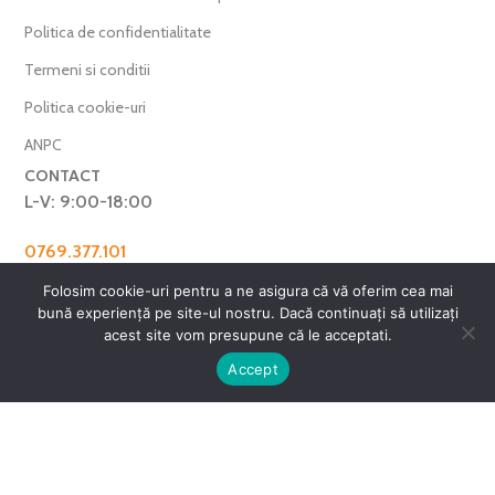
Politica de confidentialitate
Termeni si conditii
Politica cookie-uri
ANPC
CONTACT
L-V: 9:00-18:00
0769.377.101
farmaverdero@yahoo.com
Folosim cookie-uri pentru a ne asigura că vă oferim cea mai
WhatsApp
bună experiență pe site-ul nostru. Dacă continuați să utilizați
acest site vom presupune că le acceptati.
Harta Site
0
Accept
ntul meu
Favorite
Cos