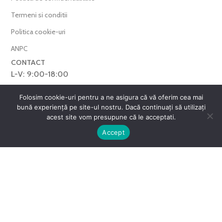
Termeni si conditii
Politica cookie-uri
ANPC
CONTACT
L-V: 9:00-18:00
0769.377.101
Folosim cookie-uri pentru a ne asigura că vă oferim cea mai
bună experiență pe site-ul nostru. Dacă continuați să utilizați
farmaverdero@yahoo.com
acest site vom presupune că le acceptati.
WhatsApp
0
Accept
Harta Site
ntul meu
Favorite
Cos
FarmaVerde © 2025