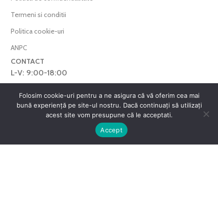
Termeni si conditii
Politica cookie-uri
ANPC
CONTACT
L-V: 9:00-18:00
0769.377.101
Folosim cookie-uri pentru a ne asigura că vă oferim cea mai
bună experiență pe site-ul nostru. Dacă continuați să utilizați
farmaverdero@yahoo.com
acest site vom presupune că le acceptati.
WhatsApp
0
Accept
Harta Site
ntul meu
Favorite
Cos
FarmaVerde © 2025