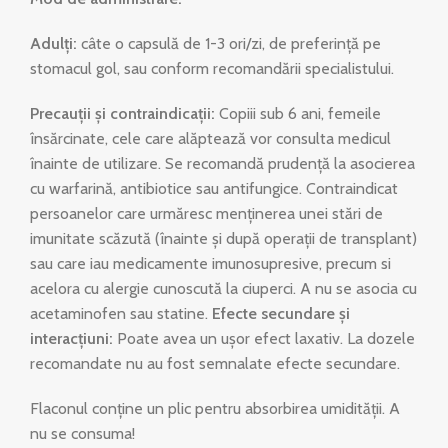
Adulți:
câte o capsulă de 1-3 ori/zi, de preferință pe
stomacul gol, sau conform recomandării specialistului.
Precauții și contraindicații:
Copiii sub 6 ani, femeile
însărcinate, cele care alăptează vor consulta medicul
înainte de utilizare. Se recomandă prudență la asocierea
cu warfarină, antibiotice sau antifungice. Contraindicat
persoanelor care urmăresc menținerea unei stări de
imunitate scăzută (înainte și după operații de transplant)
sau care iau medicamente imunosupresive, precum si
acelora cu alergie cunoscută la ciuperci. A nu se asocia cu
acetaminofen sau statine.
Efecte secundare și
interacțiuni:
Poate avea un uşor efect laxativ. La dozele
recomandate nu au fost semnalate efecte secundare.
Flaconul conține un plic pentru absorbirea umidității. A
nu se consuma!