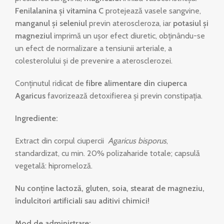
Fenilalanina și vitamina C
protejează vasele sangvine,
manganul și seleniul
previn ateroscleroza, iar
potasiul și
magneziul
imprimă un ușor efect diuretic, obținându-se
un efect de normalizare a tensiunii arteriale, a
colesterolului și de prevenire a aterosclerozei.
Conținutul ridicat de
fibre alimentare din ciuperca
Agaricus
favorizează detoxifierea și previn constipația.
Ingrediente:
Extract din corpul ciupercii
Agaricus bisporus
,
standardizat, cu min. 20% polizaharide totale; capsulă
vegetală: hipromeloză.
Nu conţine lactoză, gluten, soia, stearat de magneziu,
îndulcitori artificiali sau aditivi chimici!
Mod de administrare: