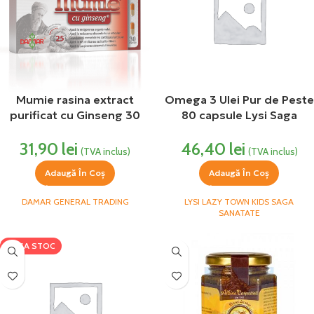
Mumie rasina extract
Omega 3 Ulei Pur de Peste
purificat cu Ginseng 30
80 capsule Lysi Saga
capsule Damar
Sanatate
31,90
lei
46,40
lei
(TVA inclus)
(TVA inclus)
Adaugă În Coș
Adaugă În Coș
DAMAR GENERAL TRADING
LYSI LAZY TOWN KIDS SAGA
SANATATE
LIPSA STOC