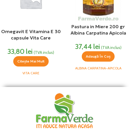
Pastura in Miere 200 gr
Omegavit E Vitamina E 30
Albina Carpatina Apicola
capsule Vita Care
37,44
lei
(TVA inclus)
33,80
lei
(TVA inclus)
Adaugă În Coș
Citește Mai Mult
ALBINA CARPATINA-APICOLA
VITA CARE