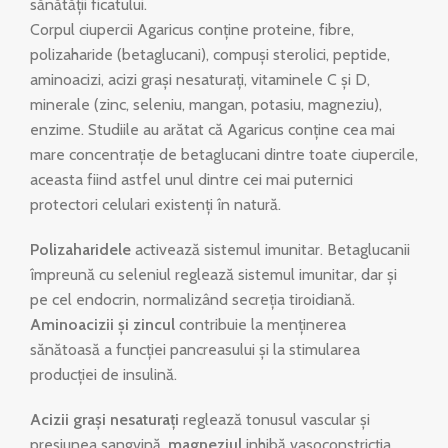
sănătății ficatului.
Corpul ciupercii Agaricus conține proteine, fibre,
polizaharide (betaglucani), compuși sterolici, peptide,
aminoacizi, acizi grași nesaturați, vitaminele C și D,
minerale (zinc, seleniu, mangan, potasiu, magneziu),
enzime. Studiile au arătat că Agaricus conține cea mai
mare concentrație de betaglucani dintre toate ciupercile,
aceasta fiind astfel unul dintre cei mai puternici
protectori celulari existenți în natură.
Polizaharidele
activează sistemul imunitar. Betaglucanii
împreună cu seleniul reglează sistemul imunitar, dar și
pe cel endocrin, normalizând secreția tiroidiană.
Aminoacizii și zincul
contribuie la menținerea
sănătoasă a funcției pancreasului și la stimularea
producției de insulină.
Acizii grași nesaturați
reglează tonusul vascular și
presiunea sangvină,
magneziul
inhibă vasoconstricția.