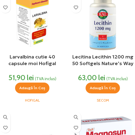
Larvalbina cutie 40
Lecitina Lecithin 1200 mg
capsule moi Hofigal
50 Softgels Nature’s Way
Secom
51,90
lei
63,00
lei
(TVA inclus)
(TVA inclus)
Adaugă În Coș
Adaugă În Coș
HOFIGAL
SECOM