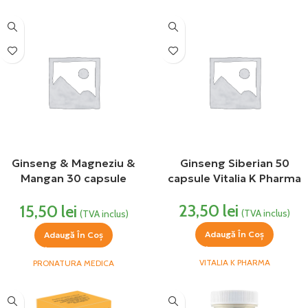
Ginseng & Magneziu &
Ginseng Siberian 50
Mangan 30 capsule
capsule Vitalia K Pharma
Medica
23,50
lei
15,50
lei
(TVA inclus)
(TVA inclus)
Adaugă În Coș
Adaugă În Coș
VITALIA K PHARMA
PRONATURA MEDICA