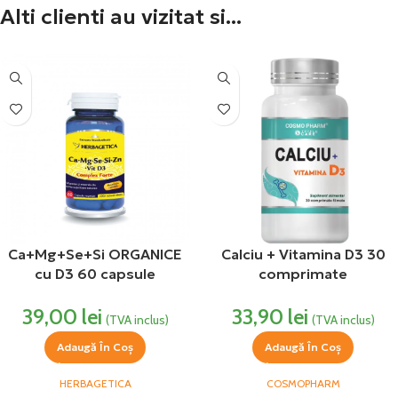
Alti clienti au vizitat si...
Ca+Mg+Se+Si ORGANICE
Calciu + Vitamina D3 30
cu D3 60 capsule
comprimate
Herbagetica
Cosmopharm
39,00
lei
33,90
lei
(TVA inclus)
(TVA inclus)
Adaugă În Coș
Adaugă În Coș
HERBAGETICA
COSMOPHARM