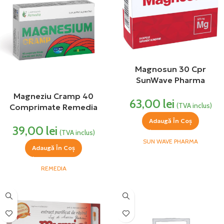
Magnosun 30 Cpr
SunWave Pharma
Magneziu Cramp 40
63,00
lei
(TVA inclus)
Comprimate Remedia
Adaugă În Coș
39,00
lei
(TVA inclus)
SUN WAVE PHARMA
Adaugă În Coș
REMEDIA