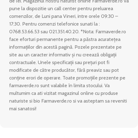
de lei. Magazinul nostru naturist online Farmaverde.ro va
pune la dispozitie un call center pentru preluarea
comenzilor, de Luni pana Vineri, intre orele 09:30 –
17:30. Pentru comenzi telefonice sunati la :
0768.53.66.53 sau 021.351.40.20. *Nota: Farmaverde.ro
face eforturi permanente pentru a păstra acuratețea
informațiilor din acestă pagină. Pozele prezentate pe
site au un caracter informativ și nu creează obligații
contractuale. Unele specificații sau prețuri pot fi
modificate de către producător, fără preaviz sau pot
conține erori de operare. Toate promoțiile prezente pe
farmaverde.ro sunt valabile în limita stocului. Va
multumim ca ati vizitat magazinul online cu produse
naturiste si bio Farmaverde.ro si va asteptam sa reveniti
mai sanatosi!