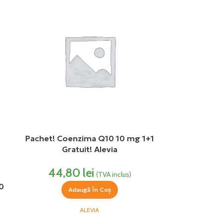
Pachet! Coenzima Q10 10 mg 1+1
Gratuit! Alevia
44,80
lei
(TVA inclus)
0
Adaugă În Coș
ALEVIA