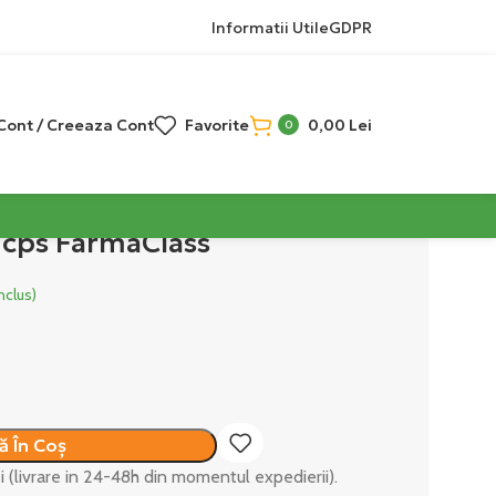
Informatii Utile
GDPR
 Cont / Creeaza Cont
Favorite
0,00
Lei
0
 cps FarmaClass
nclus)
 În Coș
ei (livrare in 24-48h din momentul expedierii).