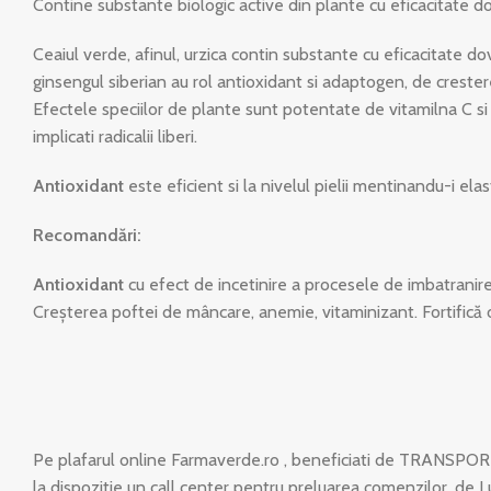
Contine substante biologic active din plante cu eficacitate dove
Ceaiul verde, afinul, urzica contin substante cu eficacitate dov
ginsengul siberian au rol antioxidant si adaptogen, de crestere
Efectele speciilor de plante sunt potentate de vitamilna C si z
implicati radicalii liberi.
Antioxidant
este eficient si la nivelul pielii mentinandu-i elast
Recomandări:
Antioxidant
cu efect de incetinire a procesele de imbatranire; 
Creșterea poftei de mâncare, anemie, vitaminizant. Fortifică 
Pe plafarul online Farmaverde.ro , beneficiati de TRANSPOR
la dispozitie un call center pentru preluarea comenzilor, de L