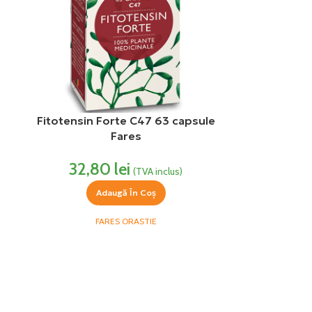
Fitotensin Forte C47 63 capsule
Fares
32,80
lei
(TVA inclus)
Adaugă În Coș
FARES ORASTIE