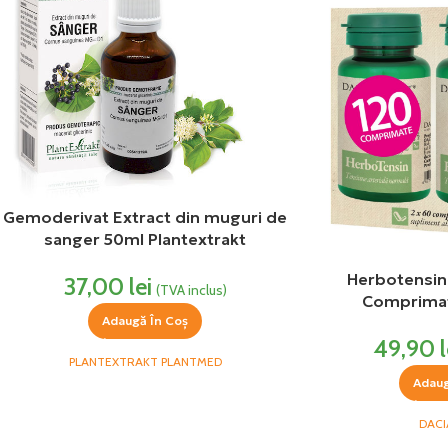
Gemoderivat Extract din muguri de
sanger 50ml Plantextrakt
Herbotensin
37,00
lei
(TVA inclus)
Comprimat
Adaugă În Coș
49,90
l
PLANTEXTRAKT PLANTMED
Adaug
DACI