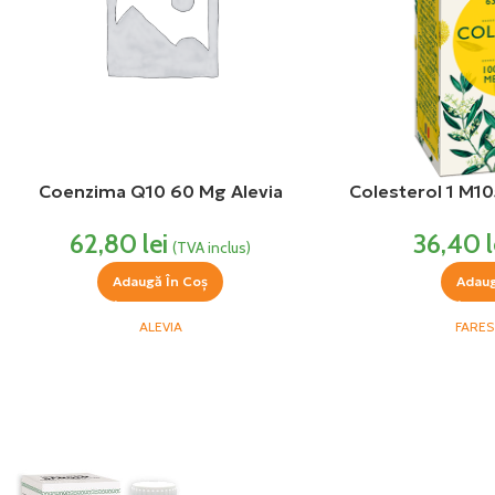
Coenzima Q10 60 Mg Alevia
Colesterol 1 M10
62,80
lei
36,40
l
(TVA inclus)
Adaugă În Coș
Adaug
ALEVIA
FARES