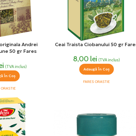
 originala Andrei
Ceai Traista Ciobanului 50 gr Fare
une 50 gr Fares
8,00
lei
(TVA inclus)
ei
(TVA inclus)
Adaugă În Coș
ă În Coș
FARES ORASTIE
 ORASTIE