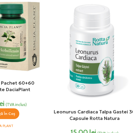
 Pachet 60+60
e DaciaPlant
ei
(TVA inclus)
Leonurus Cardiaca Talpa Gastei 3
ă În Coș
Capsule Rotta Natura
A PLANT
15,00
lei