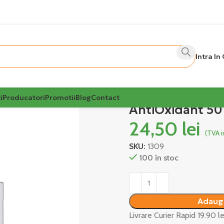
Intra In
i
Producatori
Promotii
Blog
Contact
AntiOxidant 50
24,50
lei
(TVA i
SKU:
1309
100 în stoc
Alternative:
Adaugă
Livrare Curier Rapid 19.90 l