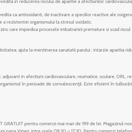
dita in reducerea riscului de aparitie a afectiunilor cardiovasculare
edita ca antioxidanti, de inactivare a speciilor reactive ale oxigenu
 a rezistentei organismului la stresul oxidatic.
inc care impiedica procesele imbatranirii premature si scad riscul 
icitatea; ajuta la mentinerea sanatatii parului ; intarzie aparitia ridu
adjuvant in afectiuni cardiovasculare, reumatice, oculare, ORL, respir
organismul în perioade de convalescență. Este eficient în tulburăr
T GRATUIT pentru comenzi mai mari de 199 de lei. Magazinul nost
uni pana Vineri, intre orele 09:30 – 17:30. Pentru comenzi telefon