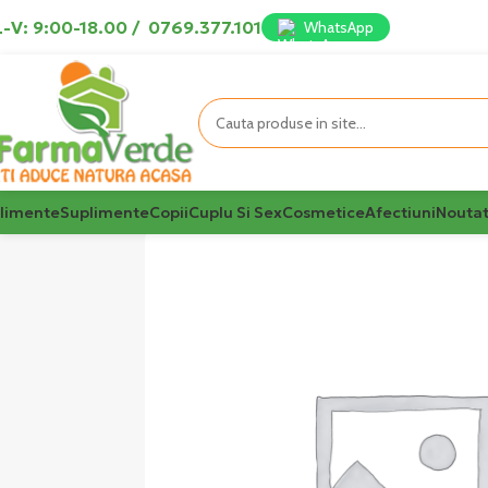
-V: 9:00-18.00
/
0769.377.101
WhatsApp
limente
Suplimente
Copii
Cuplu Si Sex
Cosmetice
Afectiuni
Noutat