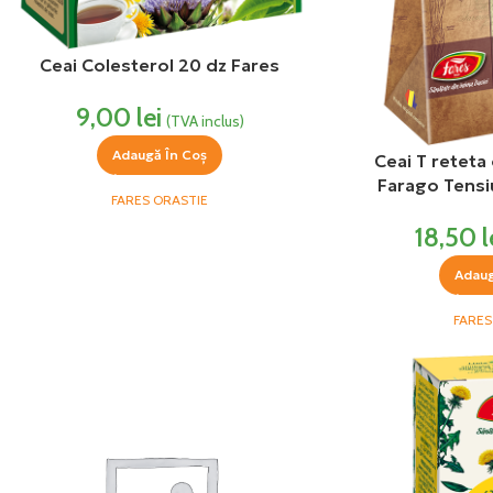
Ceai Colesterol 20 dz Fares
9,00
lei
(TVA inclus)
Adaugă În Coș
Ceai T reteta
Farago Tensi
FARES ORASTIE
18,50
l
Adaug
FARES