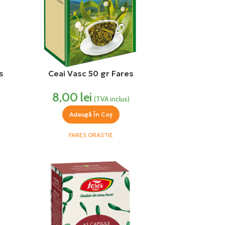
s
Ceai Vasc 50 gr Fares
8,00
lei
(TVA inclus)
Adaugă În Coș
FARES ORASTIE