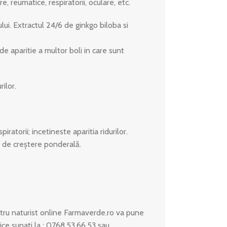
, reumatice, respiratorii, oculare, etc.
lui. Extractul 24/6 de ginkgo biloba si
de aparitie a multor boli in care sunt
rilor.
atorii; incetineste aparitia ridurilor.
i de creștere ponderală.
ru naturist online Farmaverde.ro va pune
ice sunati la : 0768.53.66.53 sau