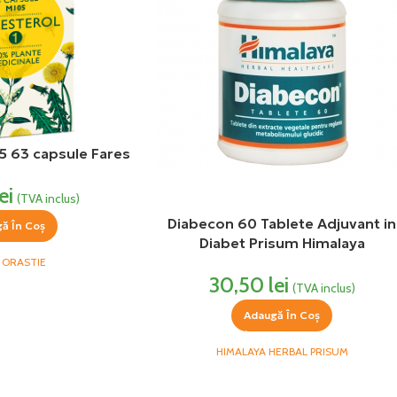
5 63 capsule Fares
ei
(TVA inclus)
Diabecon 60 Tablete Adjuvant in
ă În Coș
Diabet Prisum Himalaya
 ORASTIE
30,50
lei
(TVA inclus)
Adaugă În Coș
HIMALAYA HERBAL PRISUM