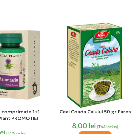
 comprimate 1+1
Ceai Coada Calului 50 gr Fares
Plant PROMOTIE!
8,00
lei
(TVA inclus)
lei
(TVA inclus)