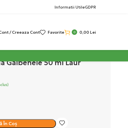
Informatii Utile
GDPR
 Cont / Creeaza Cont
Favorite
0,00
Lei
0
 Galbenele 50 ml Laur
nclus)
 În Coș