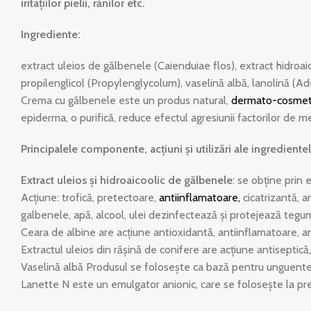
iritaţiilor pielii, rănilor etc.
Ingrediente:
extract uleios de gălbenele (Caienduiae flos), extract hidroai
propilenglicol (Propylenglycolum), vaselină albă, lanolină (Ad
Crema cu gălbenele este un produs natural,
dermato-cosmet
epiderma, o purifică, reduce efectul agresiunii factorilor de me
Principalele componente, acţiuni şi utilizări ale ingredientel
Extract uleios şi hidroaicoolic de gălbenele
: se obţine prin 
Acţiune: trofică, pretectoare,
antiinflamatoare
,
cicatrizantă, a
galbenele, apă, alcool, ulei dezinfectează şi protejează tegu
Ceara de albine are acţiune antioxidantă, antiinflamatoare, an
Extractul uleios din răşină de conifere are acţiune antiseptică
Vaselină albă Produsul se foloseşte ca bază pentru unguente şi
Lanette N este un emulgator anionic, care se foloseşte la pre