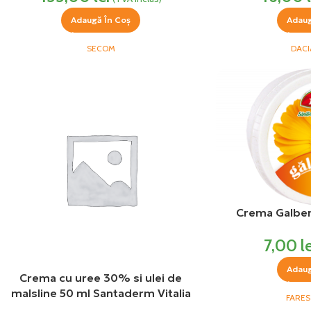
Adaugă În Coș
Adaug
SECOM
DACI
Crema Galben
7,00
l
Adaug
Crema cu uree 30% si ulei de
malsline 50 ml Santaderm Vitalia
FARES