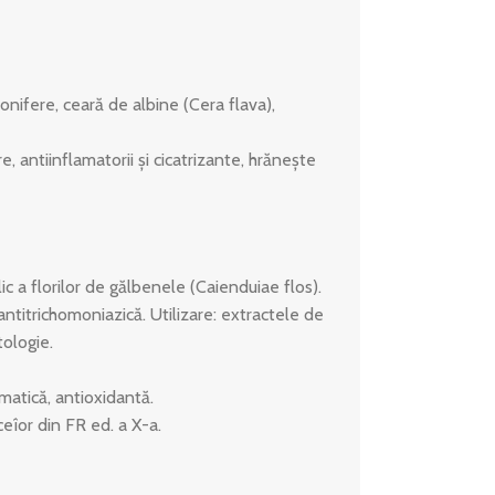
onifere, ceară de albine (Cera flava),
, antiinflamatorii şi cicatrizante, hrăneşte
ic a florilor de gălbenele (Caienduiae flos).
ntitrichomoniazică. Utilizare: extractele de
tologie.
umatică, antioxidantă.
eîor din FR ed. a X-a.