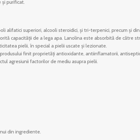
şi purificat.
 alifatici superiori, alcooli steroidici, şi tri-terpenici, precum şi din 
orită capacităţii de a lega apa. Lanolina este absorbită de către str
tatea pielii, în special a pielii uscate şi lezionate.
rodusului finit proprietăţi antioxidante, antiinflamatorii, antiseptic
ul agresiunii factorilor de mediu asupra pielii.
nui din ingrediente.