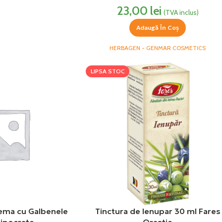
23,00
lei
(TVA inclus)
Adaugă În Coș
HERBAGEN - GENMAR COSMETICS
LIPSA STOC
ma cu Galbenele
Tinctura de Ienupar 30 ml Fares