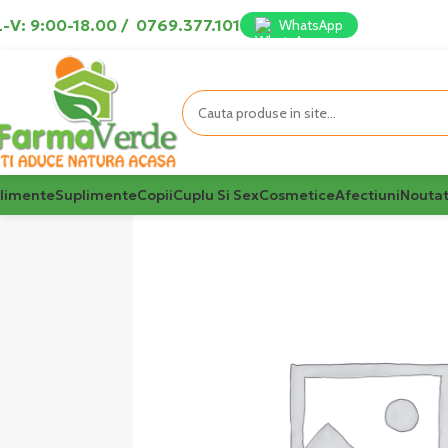
-V: 9:00-18.00
/
0769.377.101
WhatsApp
limente
Suplimente
Copii
Cuplu Si Sex
Cosmetice
Afectiuni
Noutat