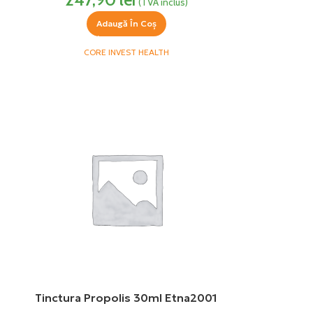
(TVA inclus)
Adaugă În Coș
CORE INVEST HEALTH
Tinctura Propolis 30ml Etna2001