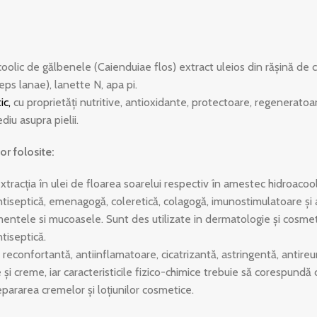
coolic de gălbenele (Caienduiae flos) extract uleios din răşină de c
eps lanae), lanette N, apa pi.
ic
,
cu proprietăţi nutritive, antioxidante, protectoare, regeneratoare
diu asupra pielii.
or folosite:
extracţia în ulei de floarea soarelui respectiv în amestec hidroacool
ntiseptică, emenagogă, coleretică, colagogă, imunostimulatoare şi a
mentele si mucoasele. Sunt des utilizate in dermatologie şi cosme
tiseptică.
, reconfortantă, antiinflamatoare, cicatrizantă, astringentă, antire
 creme, iar caracteristicile fizico-chimice trebuie să corespundă c
pararea cremelor şi loţiunilor cosmetice.