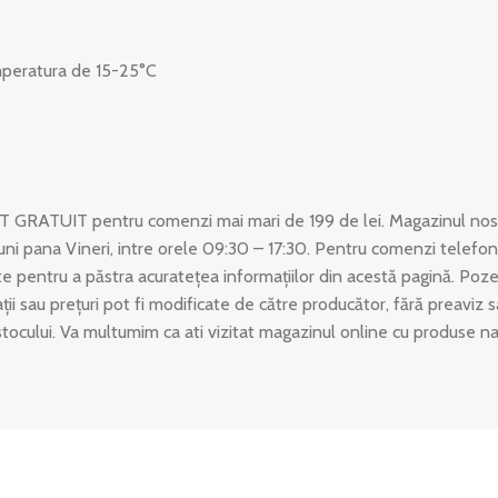
temperatura de 15-25°C
T GRATUIT pentru comenzi mai mari de 199 de lei. Magazinul nost
uni pana Vineri, intre orele 09:30 – 17:30. Pentru comenzi telefon
 pentru a păstra acuratețea informațiilor din acestă pagină. Poze
ații sau prețuri pot fi modificate de către producător, fără preaviz
stocului. Va multumim ca ati vizitat magazinul online cu produse n