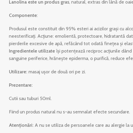
Lanolina este un produs gras
, natural, extras din lână de oaie 
Componente
:
Produsul este constituit din 95% esteri ai acizilor graşi cu alcooli
neesterificaţi. Acţiune: emolientă, protectoare, hidratantă dat
pierderile excesive de apă, refăcând tot odată fineţea şi elastici
Ingredientele utilizate
îşi potenţează reciproc acţiunile dând p
sanguine periferice, hrăneşte epiderma, o purifică, reduce efect
Utilizare:
masaj uşor de două ori pe zi.
Prezentare:
Cutii sau tuburi 50ml.
Fiind un produs natural nu s-au semnalat efecte secundare.
Atenţionări:
A nu se utiliza de persoanele care au alergie la u