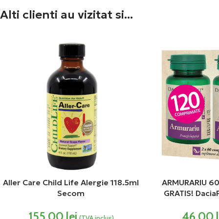
Alti clienti au vizitat si...
Aller Care Child Life Alergie 118.5ml
ARMURARIU 60
Secom
GRATIS! Dacia
155,00
lei
46,00
(TVA inclus)