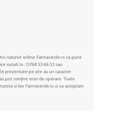
ru naturist online Farmaverde.ro va pune
ice sunati la : 0768.53.66.53 sau
le prezentate pe site au un caracter
 sau pot conține erori de operare. Toate
aturiste si bio Farmaverde.ro si va asteptam