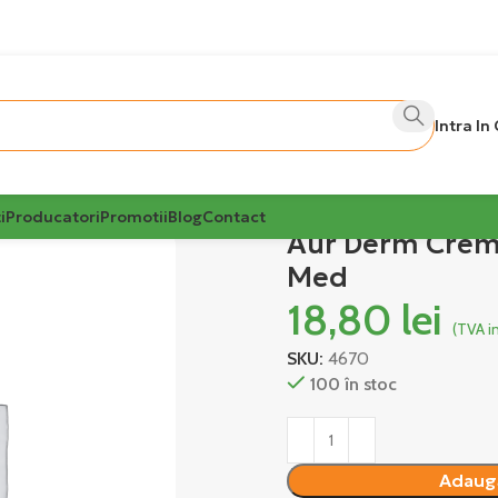
Intra In
i
Producatori
Promotii
Blog
Contact
Aur Derm Crema
Med
18,80
lei
(TVA i
SKU:
4670
100 în stoc
Alternative:
Adaugă