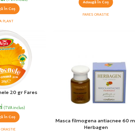
Adaugă În Coș
ă În Coș
FARES ORASTIE
A PLANT
ele 20 gr Fares
ei
(TVA inclus)
ă În Coș
Masca filmogena antiacnee 60 m
Herbagen
 ORASTIE