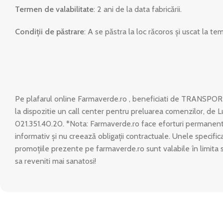
Termen de valabilitate
: 2 ani de la data fabricării.
Condiţii de păstrare
: A se păstra la loc răcoros şi uscat la 
Pe plafarul online Farmaverde.ro , beneficiati de TRANSPOR
la dispozitie un call center pentru preluarea comenzilor, de L
021.351.40.20. *Nota: Farmaverde.ro face eforturi permanente
informativ și nu creează obligații contractuale. Unele specific
promoțiile prezente pe farmaverde.ro sunt valabile în limita 
sa reveniti mai sanatosi!