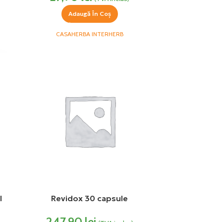
Adaugă În Coș
CASAHERBA INTERHERB
l
Revidox 30 capsule
247,90
lei