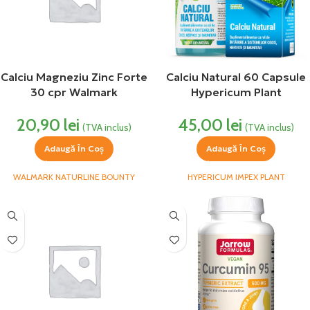
Calciu Magneziu Zinc Forte
Calciu Natural 60 Capsule
30 cpr Walmark
Hypericum Plant
20,90
lei
45,00
lei
(TVA inclus)
(TVA inclus)
Adaugă În Coș
Adaugă În Coș
WALMARK NATURLINE BOUNTY
HYPERICUM IMPEX PLANT