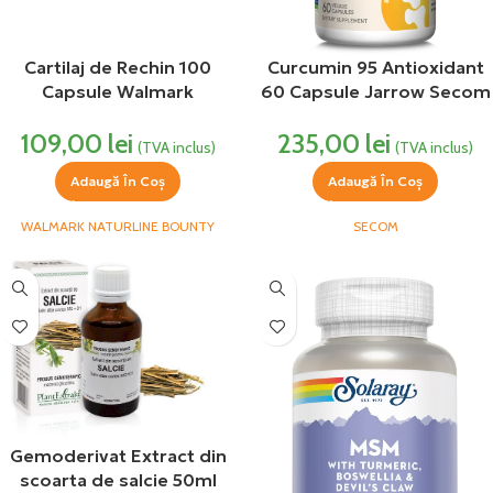
Cartilaj de Rechin 100
Curcumin 95 Antioxidant
Capsule Walmark
60 Capsule Jarrow Secom
109,00
lei
235,00
lei
(TVA inclus)
(TVA inclus)
Adaugă În Coș
Adaugă În Coș
WALMARK NATURLINE BOUNTY
SECOM
Gemoderivat Extract din
scoarta de salcie 50ml