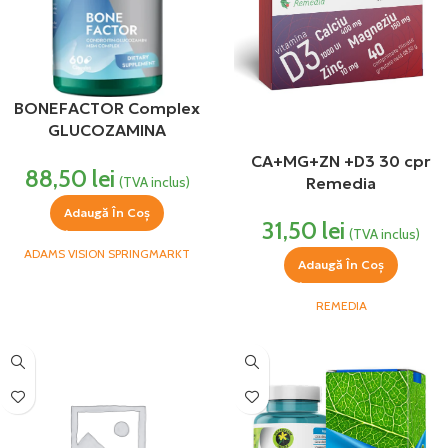
BONEFACTOR Complex
GLUCOZAMINA
CONDROITINA MSM 60
CA+MG+ZN +D3 30 cpr
88,50
lei
capsule Adams Vision
(TVA inclus)
Remedia
Adaugă În Coș
31,50
lei
(TVA inclus)
ADAMS VISION SPRINGMARKT
Adaugă În Coș
REMEDIA