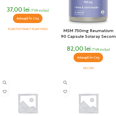
Plantextrakt
37,00
lei
(TVA inclus)
Adaugă În Coș
PLANTEXTRAKT PLANTMED
MSM 750mg Reumatism
90 Capsule Solaray Secom
82,00
lei
(TVA inclus)
Adaugă În Coș
SECOM