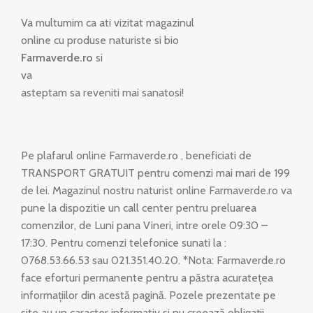
Va multumim ca ati vizitat magazinul
online cu produse naturiste si bio
Farmaverde.ro
si
va
asteptam sa reveniti mai sanatosi!
Pe plafarul online Farmaverde.ro , beneficiati de
TRANSPORT GRATUIT pentru comenzi mai mari de 199
de lei. Magazinul nostru naturist online Farmaverde.ro va
pune la dispozitie un call center pentru preluarea
comenzilor, de Luni pana Vineri, intre orele 09:30 –
17:30. Pentru comenzi telefonice sunati la :
0768.53.66.53 sau 021.351.40.20. *Nota: Farmaverde.ro
face eforturi permanente pentru a păstra acuratețea
informațiilor din acestă pagină. Pozele prezentate pe
site au un caracter informativ și nu creează obligații