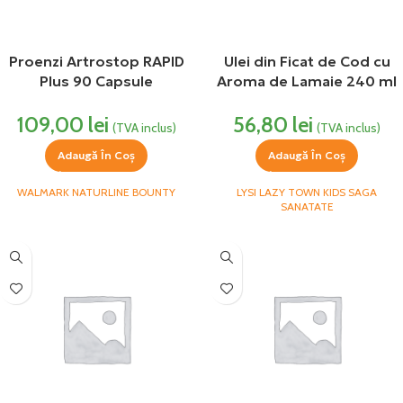
Proenzi Artrostop RAPID
Ulei din Ficat de Cod cu
Plus 90 Capsule
Aroma de Lamaie 240 ml
Antireumatic Walmark
Lysi Saga
109,00
lei
56,80
lei
(TVA inclus)
(TVA inclus)
Adaugă În Coș
Adaugă În Coș
WALMARK NATURLINE BOUNTY
LYSI LAZY TOWN KIDS SAGA
SANATATE