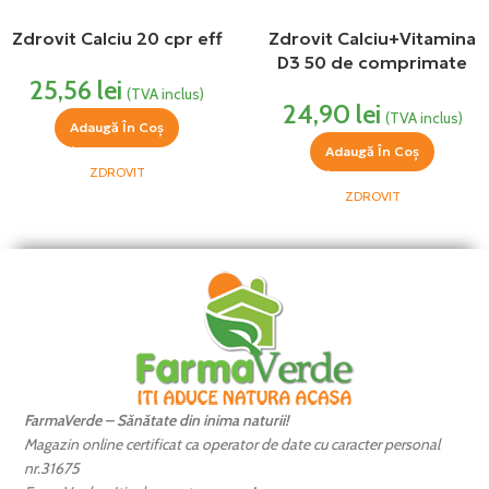
Zdrovit Calciu 20 cpr eff
Zdrovit Calciu+Vitamina
D3 50 de comprimate
25,56
lei
(TVA inclus)
24,90
lei
(TVA inclus)
Adaugă În Coș
Adaugă În Coș
ZDROVIT
ZDROVIT
FarmaVerde – Sănătate din inima naturii!
Magazin online certificat ca operator de date cu caracter personal
nr.31675