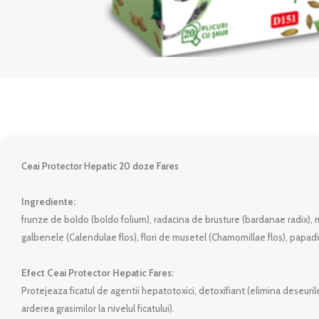
Ceai Protector Hepatic 20 doze Fares
Ingrediente:
frunze de boldo (boldo folium), radacina de brusture (bardanae radix), me
galbenele (Calendulae flos), flori de musetel (Chamomillae flos), papadie
Efect Ceai Protector Hepatic Fares:
Protejeaza ficatul de agentii hepatotoxici, detoxifiant (elimina deseuril
arderea grasimilor la nivelul ficatului).