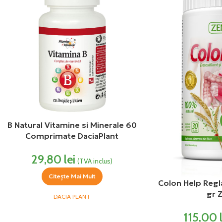
B Natural Vitamine si Minerale 60
Comprimate DaciaPlant
29,80
lei
(TVA inclus)
Citește Mai Mult
Colon Help Regla
gr 
DACIA PLANT
115,00