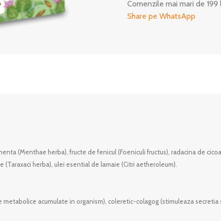
Comenzile mai mari de 199 
Share pe WhatsApp
nta (Menthae herba), fructe de fenicul (Foeniculi fructus), radacina de cicoare
 (Taraxaci herba), ulei esential de lamaie (Citri aetheroleum).
e metabolice acumulate in organism), coleretic-colagog (stimuleaza secretia si 