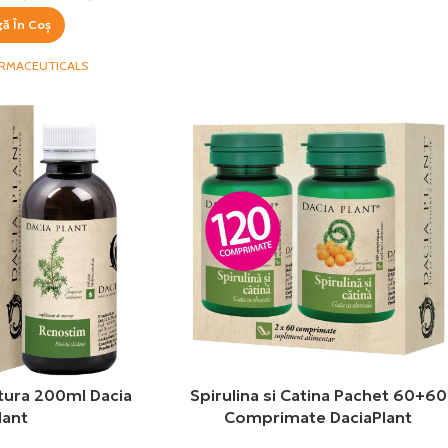
ă În Coș
ARMACEUTICALS
tura 200ml Dacia
Spirulina si Catina Pachet 60+60
lant
Comprimate DaciaPlant