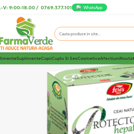
-V: 9:00-18.00
/
0769.377.101
WhatsApp
limente
Suplimente
Copii
Cuplu Si Sex
Cosmetice
Afectiuni
Noutat