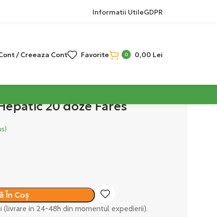
Informatii Utile
GDPR
 Cont / Creeaza Cont
Favorite
0,00
Lei
0
Hepatic 20 doze Fares
us)
 În Coș
ei (livrare in 24-48h din momentul expedierii).