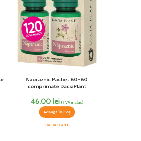
or
Napraznic Pachet 60+60
comprimate DaciaPlant
46,00
lei
(TVA inclus)
Adaugă În Coș
DACIA PLANT