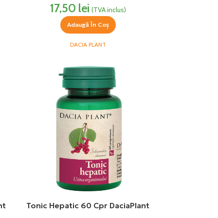
17,50
lei
(TVA inclus)
Adaugă În Coș
DACIA PLANT
nt
Tonic Hepatic 60 Cpr DaciaPlant