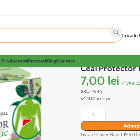
Intra In
i
Producatori
Promotii
Blog
Contact
Ceai Protector 
7,00
lei
(TVA incl
SKU:
1945
100 în stoc
Alternative:
Adaugă
Livrare Curier Rapid 19.90 l