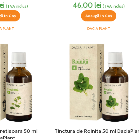
ei
46,00
lei
(TVA inclus)
(TVA inclus)
ă În Coș
Adaugă În Coș
A PLANT
DACIA PLANT
retisoara 50 ml
Tinctura de Roinita 50 ml DaciaPla
aPlant