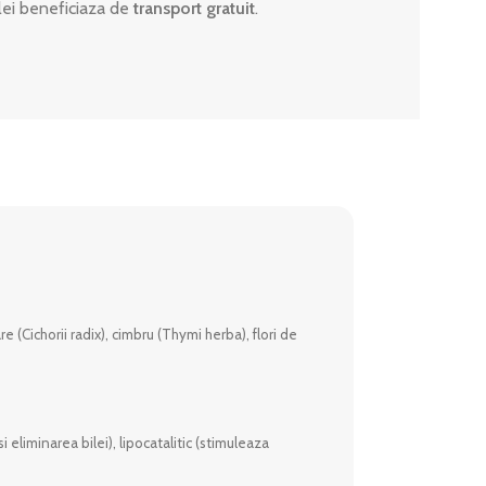
lei beneficiaza de
transport gratuit
.
 (Cichorii radix), cimbru (Thymi herba), flori de
eliminarea bilei), lipocatalitic (stimuleaza