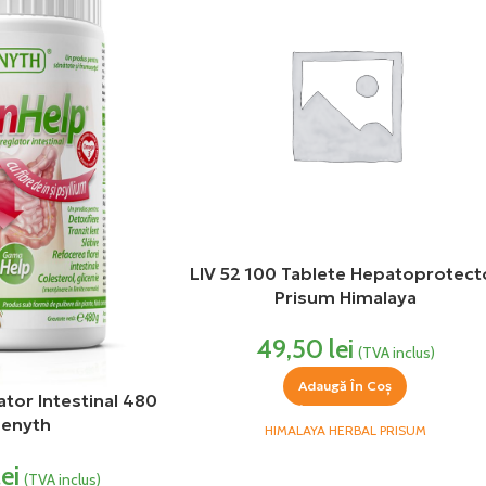
LIV 52 100 Tablete Hepatoprotect
Prisum Himalaya
49,50
lei
(TVA inclus)
Adaugă În Coș
tor Intestinal 480
Zenyth
HIMALAYA HERBAL PRISUM
lei
(TVA inclus)