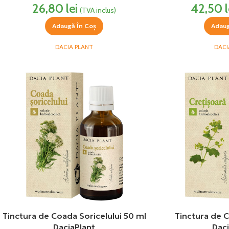
26,80
lei
42,50
l
(TVA inclus)
Adaugă În Coș
Adaug
DACIA PLANT
DACI
Tinctura de Coada Soricelului 50 ml
Tinctura de C
DaciaPlant
Daci