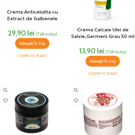
Crema Anticelulita cu
Extract de Galbenele
500ml Cosmetic Plant
Crema Calcaie Ulei de
29,90
lei
(TVA inclus)
Salvie,Germeni Grau 50 ml
Cosmetic Plant
Adaugă În Coș
13,90
lei
(TVA inclus)
COSMETIC PLANT
Adaugă În Coș
COSMETIC PLANT