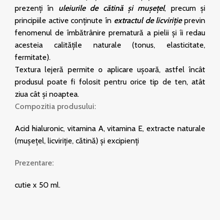
prezenţi în
uleiurile de cătină şi muşeţel
, precum şi
principiile active conţinute în
extractul de licviriţie
previn
fenomenul de îmbătrânire prematură a pielii şi îi redau
acesteia calităţile naturale (tonus, elasticitate,
fermitate).
Textura lejeră permite o aplicare uşoară, astfel încât
produsul poate fi folosit pentru orice tip de ten, atât
ziua cât şi noaptea.
Compozitia produsului:
Acid hialuronic, vitamina A, vitamina E, extracte naturale
(muşeţel, licviriţie, cătină) și excipienți
Prezentare:
cutie x 50 ml.