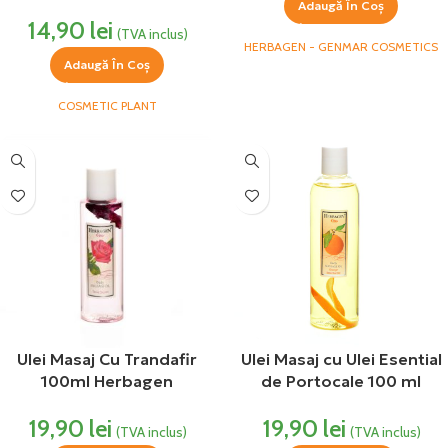
Cosmetic Plant
Adaugă În Coș
14,90
lei
(TVA inclus)
HERBAGEN - GENMAR COSMETICS
Adaugă În Coș
COSMETIC PLANT
Ulei Masaj Cu Trandafir
Ulei Masaj cu Ulei Esential
100ml Herbagen
de Portocale 100 ml
Herbagen
19,90
lei
19,90
lei
(TVA inclus)
(TVA inclus)