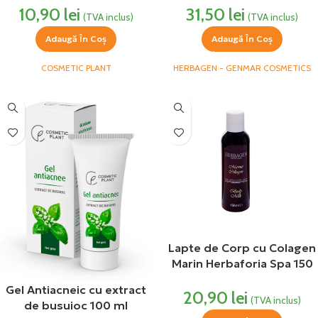
10,90
lei
31,50
lei
(TVA inclus)
(TVA inclus)
Adaugă În Coș
Adaugă În Coș
COSMETIC PLANT
HERBAGEN - GENMAR COSMETICS
Lapte de Corp cu Colagen
Marin Herbaforia Spa 150
ml Herbagen
Gel Antiacneic cu extract
20,90
lei
(TVA inclus)
de busuioc 100 ml