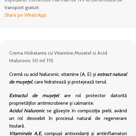
transport gratuit
.
Share pe WhatsApp
Crema Hidratanta cu Vitamine,Musetel si Acid
Hialuronic 50 ml TIS
Cremă cu acid hialuronic, vitamine (A, E) şi
extract natural
de mușețel
, care hidratează și protejează tenul.
Extractul de mușețel
are rol protector datorită
proprietăților antimicrobiene și calmante.
Acidul hialuronic
se găseşte în compoziţia pielii, având
un rol deosebit în procesul natural de regenerare
tisulară.
Vitaminele A,E,
compuşii antioxidanţi şi antiinflamatori