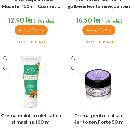
Musetel 150 ml Cosmetic
galbenele,vitamine,panten
Plant
ol Cosmetic Plant
12,90
lei
16,50
lei
(TVA inclus)
(TVA inclus)
Adaugă În Coș
Adaugă În Coș
COSMETIC PLANT
COSMETIC PLANT
Crema maini cu ulei catina
Crema pentru calcaie
si masline 100 ml
Keritogen Forte 50 ml
Cosmetic Plant
Herbagen