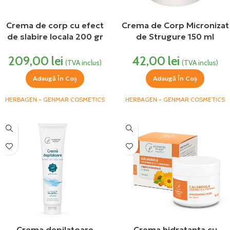
Crema de corp cu efect
Crema de Corp Micronizat
de slabire locala 200 gr
de Strugure 150 ml
Herbagen
Herbagen
209,00
lei
42,00
lei
(TVA inclus)
(TVA inclus)
Adaugă În Coș
Adaugă În Coș
HERBAGEN - GENMAR COSMETICS
HERBAGEN - GENMAR COSMETICS
Crema depilatoare
Crema hidratanta cu