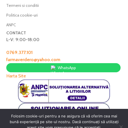
Termeni si conditii
Politica cookie-uri
ANPC
CONTACT
L-V: 9:00-18:00
0769.377.101
farmaverdero@yahoo.com
WhatsApp
Harta Site
Folosim cookie-uri pentru a ne asigura că vă oferim cea mai
FarmaVerde © 2025
bună experiență pe site-ul nostru. Dacă continuați să utilizați
acest site vom presupune că le acceptati.