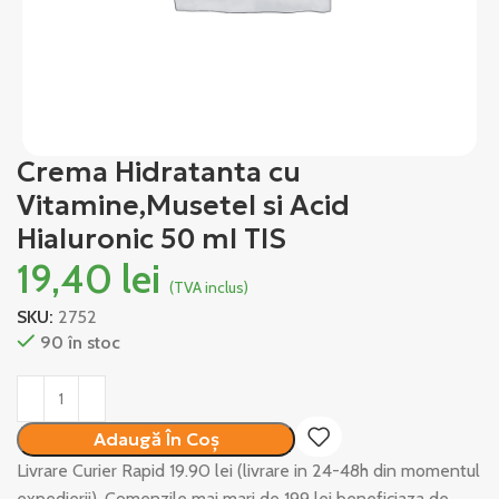
Crema Hidratanta cu
Vitamine,Musetel si Acid
Hialuronic 50 ml TIS
19,40
lei
(TVA inclus)
SKU:
2752
90 în stoc
Alternative:
Adaugă În Coș
Livrare Curier Rapid 19.90 lei (livrare in 24-48h din momentul
expedierii). Comenzile mai mari de 199 lei beneficiaza de