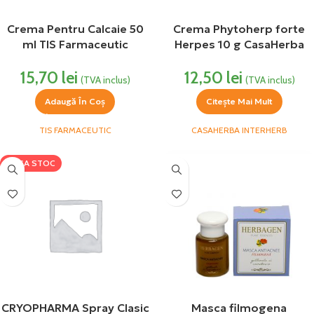
Crema Pentru Calcaie 50
Crema Phytoherp forte
ml TIS Farmaceutic
Herpes 10 g CasaHerba
15,70
lei
12,50
lei
(TVA inclus)
(TVA inclus)
Adaugă În Coș
Citește Mai Mult
TIS FARMACEUTIC
CASAHERBA INTERHERB
LIPSA STOC
CRYOPHARMA Spray Clasic
Masca filmogena