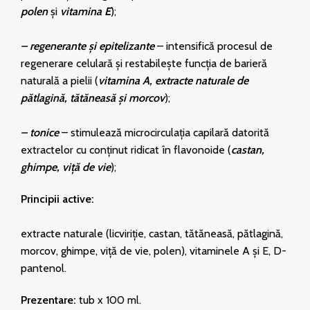
polen
și
vitamina E
);
– regenerante și epitelizante
– intensifică procesul de
regenerare celulară și restabilește funcția de barieră
naturală a pielii (
vitamina A, extracte naturale de
pătlagină, tătăneasă și morcov
);
– tonice
– stimulează microcirculația capilară datorită
extractelor cu conținut ridicat în flavonoide (
castan,
ghimpe, viță de vie
);
Principii active:
extracte naturale (licviriție, castan, tătăneasă, pătlagină,
morcov, ghimpe, viță de vie, polen), vitaminele A și E, D-
pantenol.
Prezentare:
tub x 100 ml.