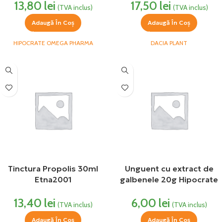
13,80
lei
17,50
lei
(TVA inclus)
(TVA inclus)
Adaugă În Coș
Adaugă În Coș
HIPOCRATE OMEGA PHARMA
DACIA PLANT
Tinctura Propolis 30ml
Unguent cu extract de
Etna2001
galbenele 20g Hipocrate
13,40
lei
6,00
lei
(TVA inclus)
(TVA inclus)
Adaugă În Coș
Adaugă În Coș