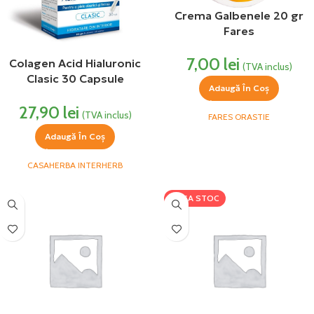
Crema Galbenele 20 gr
Fares
7,00
lei
Colagen Acid Hialuronic
(TVA inclus)
Clasic 30 Capsule
Adaugă În Coș
Interherb
27,90
lei
(TVA inclus)
FARES ORASTIE
Adaugă În Coș
CASAHERBA INTERHERB
LIPSA STOC