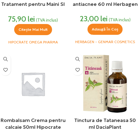
Tratament pentru Maini SI
antiacnee 60 ml Herbagen
PICIOARE Hipocrate
23,00
lei
75,90
lei
(TVA inclus)
(TVA inclus)
Adaugă În Coș
Citește Mai Mult
HERBAGEN - GENMAR COSMETICS
HIPOCRATE OMEGA PHARMA
Rombalsam Crema pentru
Tinctura de Tataneasa 50
calcaie 50ml Hipocrate
ml DaciaPlant