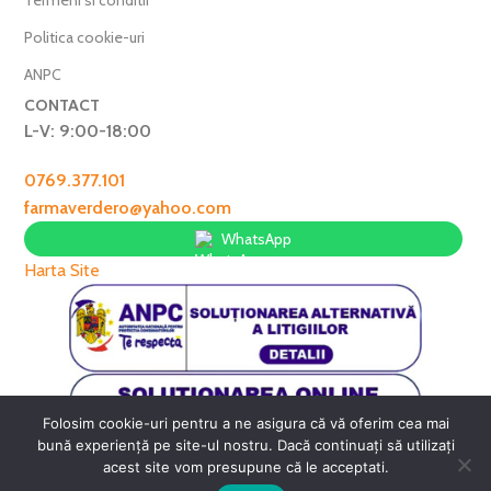
Politica cookie-uri
ANPC
CONTACT
L-V: 9:00-18:00
0769.377.101
farmaverdero@yahoo.com
WhatsApp
Harta Site
Folosim cookie-uri pentru a ne asigura că vă oferim cea mai
FarmaVerde © 2025
bună experiență pe site-ul nostru. Dacă continuați să utilizați
acest site vom presupune că le acceptati.
0