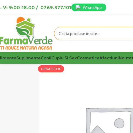
-V: 9:00-18.00
/
0769.377.101
WhatsApp
limente
Suplimente
Copii
Cuplu Si Sex
Cosmetice
Afectiuni
Noutat
LIPSA STOC