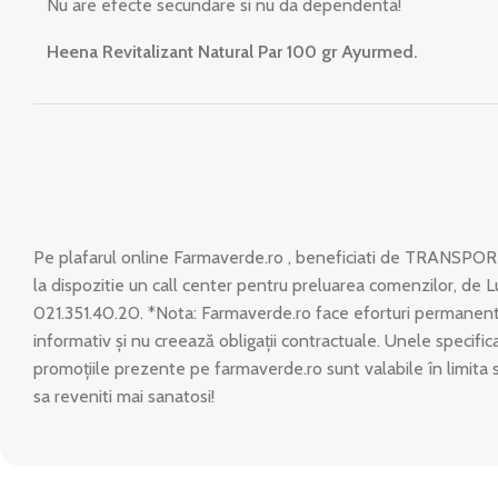
Nu are efecte secundare si nu da dependenta!
Heena Revitalizant Natural Par 100 gr Ayurmed.
Pe plafarul online Farmaverde.ro , beneficiati de TRANSPOR
la dispozitie un call center pentru preluarea comenzilor, de L
021.351.40.20. *Nota: Farmaverde.ro face eforturi permanente
informativ și nu creează obligații contractuale. Unele specific
promoțiile prezente pe farmaverde.ro sunt valabile în limita 
sa reveniti mai sanatosi!