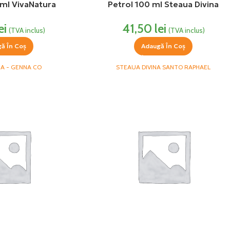
 ml VivaNatura
Petrol 100 ml Steaua Divina
ei
41,50
lei
(TVA inclus)
(TVA inclus)
ă În Coș
Adaugă În Coș
RA - GENNA CO
STEAUA DIVINA SANTO RAPHAEL