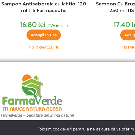
Sampon Antiseboreic cu Ichtiol 120
Sampon Cu Brust
ml TIS Farmaceutic
250 ml TIS
16,80
lei
17,40
l
(TVA inclus)
Adaugă În Coș
Adaug
TIS FARMACEUTIC
TIS FA
FarmaVerde – Sănătate din inima naturii!
Magazin online certificat ca operator de date cu caracter personal nr.31675
FarmaVerde - Iti aduce natura acasa!
Folosim cookie-uri pentru a ne asigura că vă oferim 