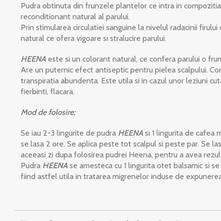
Pudra obtinuta din frunzele plantelor ce intra in compoziti
reconditionant natural al parului.
Prin stimularea circulatiei sanguine la nivelul radacinii firului
natural ce ofera vigoare si stralucire parului.
HEENA
este si un colorant natural, ce confera parului o fru
Are un puternic efect antiseptic pentru pielea scalpului. Comba
transpiratia abundenta. Este utila si in cazul unor leziuni cu
fierbinti, flacara.
Mod de folosire:
Se iau 2-3 lingurite de pudra
HEENA
si 1 lingurita de cafe
se lasa 2 ore. Se aplica peste tot scalpul si peste par. Se l
aceeasi zi dupa folosirea pudrei Heena, pentru a avea rezul
Pudra
HEENA
se amesteca cu 1 lingurita otet balsamic si se ap
fiind astfel utila in tratarea migrenelor induse de expunere