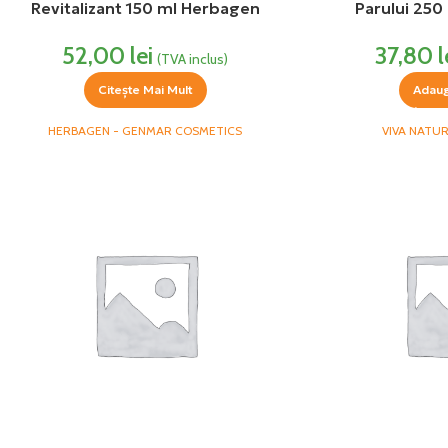
Revitalizant 150 ml Herbagen
Parului 250
52,00
lei
37,80
l
(TVA inclus)
Citește Mai Mult
Adaug
HERBAGEN - GENMAR COSMETICS
VIVA NATU