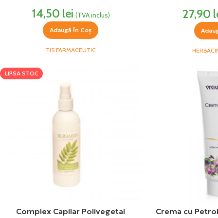
Her
14,50
lei
27,90
l
(TVA inclus)
Adaugă În Coș
Adaug
TIS FARMACEUTIC
HERBACI
LIPSA STOC
Complex Capilar Polivegetal
Crema cu Petrol