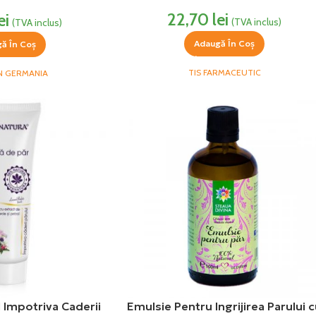
bacin
22,70
lei
ei
(TVA inclus)
(TVA inclus)
Adaugă În Coș
ă În Coș
TIS FARMACEUTIC
N GERMANIA
 Impotriva Caderii
Emulsie Pentru Ingrijirea Parului 