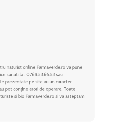
ru naturist online Farmaverde.ro va pune
ice sunati la : 0768.53.66.53 sau
le prezentate pe site au un caracter
 sau pot conține erori de operare. Toate
aturiste si bio Farmaverde.ro si va asteptam