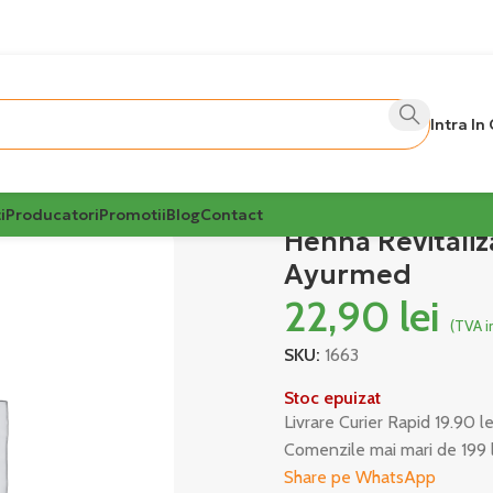
Intra In
i
Producatori
Promotii
Blog
Contact
Henna Revitaliz
Ayurmed
22,90
lei
(TVA i
SKU:
1663
Stoc epuizat
Livrare Curier Rapid 19.90 l
Comenzile mai mari de 199 
Share pe WhatsApp