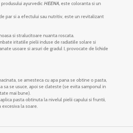
a produsului ayurvedic
HEENA
,
este coloranta si un
 de par si a efectului sau nutritiv, este un revitalizant
moasa si stralucitoare nuanta roscata.
te iritatiile pielii induse de radiatiile solare si
tanate usoare si arsuri de gradul I, provocate de lichide
a macinata, se amesteca cu apa pana se obtine o pasta,
asa sa se usuce, apoi se clateste (se evita samponul in
tate mai bune).
lica pasta obtinuta la nivelul pielii capului si fruntii,
a excesiva la soare.