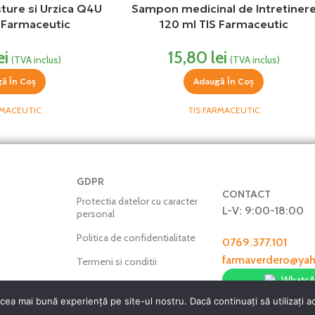
ure si Urzica Q4U
Sampon medicinal de Intretiner
 Farmaceutic
120 ml TIS Farmaceutic
ei
15,80
lei
(TVA inclus)
(TVA inclus)
ă În Coș
Adaugă În Coș
RMACEUTIC
TIS FARMACEUTIC
GDPR
CONTACT
Protectia datelor cu caracter
L-V: 9:00-18:00
personal
Politica de confidentialitate
0769.377.101
farmaverdero@ya
Termeni si conditii
Whats
Politica cookie-uri
FarmaVerde © 2025
Harta Site
cea mai bună experiență pe site-ul nostru. Dacă continuați să utilizați 
ANPC