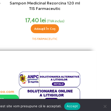
e
Sampon Medicinal Rezorcina 120 ml
TIS Farmaceutic
17,40
lei
(TVA inclus)
Adaugă În Coș
TIS FARMACEUTIC
hoo.com
App
acest site vom presupune că le acceptati.
Accept