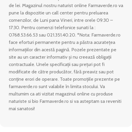
de lei. Magazinul nostru naturist online Farmaverde.ro va
pune la dispozitie un call center pentru preluarea
comenzilor, de Luni pana Vineri, intre orele 09:30 –
17:30. Pentru comenzi telefonice sunati la :
0768.53.66.53 sau 021.351.40.20. *Nota: Farmaverde.ro
face eforturi permanente pentru a păstra acuratețea
informațiilor din acestă pagină. Pozele prezentate pe
site au un caracter informativ și nu creează obligații
contractuale. Unele specificații sau prețuri pot fi
modificate de către producător, fără preaviz sau pot
conține erori de operare. Toate promoțiile prezente pe
farmaverde.ro sunt valabile în limita stocului. Va
multumim ca ati vizitat magazinul online cu produse
naturiste si bio Farmaverde.ro si va asteptam sa reveniti
mai sanatosi!