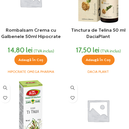
Rombalsam Crema cu
Tinctura de Telina 50 ml
Galbenele 50ml Hipocrate
DaciaPlant
14,80
lei
17,50
lei
(TVA inclus)
(TVA inclus)
Adaugă În Coș
Adaugă În Coș
HIPOCRATE OMEGA PHARMA
DACIA PLANT