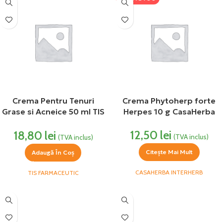
Crema Pentru Tenuri
Crema Phytoherp forte
Grase si Acneice 50 ml TIS
Herpes 10 g CasaHerba
Farmaceutic
12,50
lei
18,80
lei
(TVA inclus)
(TVA inclus)
Citește Mai Mult
Adaugă În Coș
CASAHERBA INTERHERB
TIS FARMACEUTIC