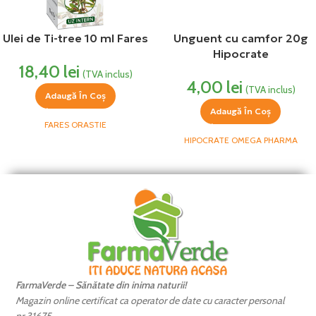
Ulei de Ti-tree 10 ml Fares
Unguent cu camfor 20g
Hipocrate
18,40
lei
(TVA inclus)
4,00
lei
(TVA inclus)
Adaugă În Coș
Adaugă În Coș
FARES ORASTIE
HIPOCRATE OMEGA PHARMA
FarmaVerde – Sănătate din inima naturii!
Magazin online certificat ca operator de date cu caracter personal