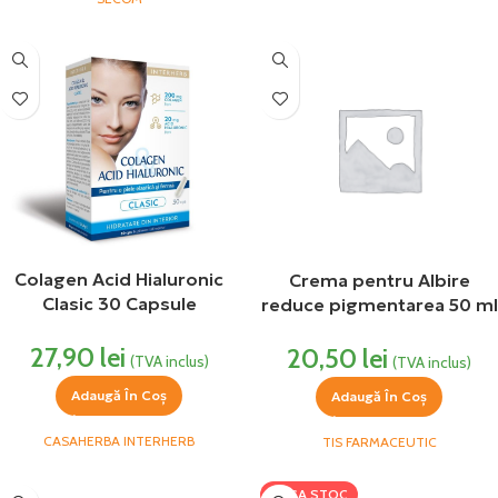
Colagen Acid Hialuronic
Crema pentru Albire
Clasic 30 Capsule
reduce pigmentarea 50 ml
Interherb
TIS Farmaceutic
27,90
lei
20,50
lei
(TVA inclus)
(TVA inclus)
Adaugă În Coș
Adaugă În Coș
CASAHERBA INTERHERB
TIS FARMACEUTIC
LIPSA STOC