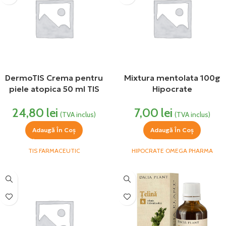
DermoTIS Crema pentru
Mixtura mentolata 100g
piele atopica 50 ml TIS
Hipocrate
Farmaceutic
7,00
lei
24,80
lei
(TVA inclus)
(TVA inclus)
Adaugă În Coș
Adaugă În Coș
HIPOCRATE OMEGA PHARMA
TIS FARMACEUTIC