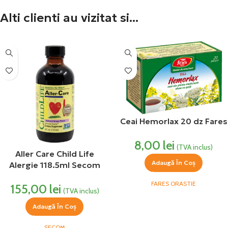
Alti clienti au vizitat si...
Ceai Hemorlax 20 dz Fares
8,00
lei
(TVA inclus)
Aller Care Child Life
Adaugă În Coș
Alergie 118.5ml Secom
FARES ORASTIE
155,00
lei
(TVA inclus)
Adaugă În Coș
SECOM