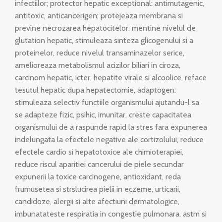
infectiilor; protector hepatic exceptional: antimutagenic,
antitoxic, anticancerigen; protejeaza membrana si
previne necrozarea hepatocitelor, mentine nivelul de
glutation hepatic, stimuleaza sinteza glicogenului si a
proteinelor, reduce nivelul transaminazelor serice,
amelioreaza metabolismul acizilor biliari in ciroza,
carcinom hepatic, icter, hepatite virale si alcoolice, reface
tesutul hepatic dupa hepatectomie, adaptogen:
stimuleaza selectiv functiile organismului ajutandu-l sa
se adapteze fizic, psihic, imunitar, creste capacitatea
organismului de a raspunde rapid la stres fara expunerea
indelungata la efectele negative ale cortizolului, reduce
efectele cardio si hepatotoxice ale chimioterapiei,
reduce riscul aparitiei cancerului de piele secundar
expunerii la toxice carcinogene, antioxidant, reda
frumusetea si strslucirea pielii in eczeme, urticarii,
candidoze, alergii si alte afectiuni dermatologice,
imbunatateste respiratia in congestie pulmonara, astm si