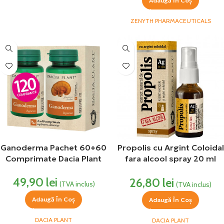
Adaugă În Coș
ZENYTH PHARMACEUTICALS
Ganoderma Pachet 60+60
Propolis cu Argint Coloidal
Comprimate Dacia Plant
fara alcool spray 20 ml
DaciaPlant
49,90
lei
26,80
lei
(TVA inclus)
(TVA inclus)
Adaugă În Coș
Adaugă În Coș
DACIA PLANT
DACIA PLANT