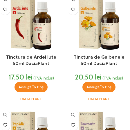
Tinctura de Ardei Iute
Tinctura de Galbenele
50ml DaciaPlant
50ml DaciaPlant
17,50
lei
20,50
lei
(TVA inclus)
(TVA inclus)
Adaugă În Coș
Adaugă În Coș
DACIA PLANT
DACIA PLANT