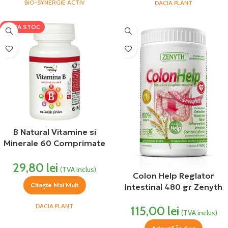
BIO-SYNERGIE ACTIV
DACIA PLANT
LIPSA STOC
B Natural Vitamine si
Minerale 60 Comprimate
DaciaPlant
29,80
lei
(TVA inclus)
Colon Help Reglator
Citește Mai Mult
Intestinal 480 gr Zenyth
DACIA PLANT
115,00
lei
(TVA inclus)