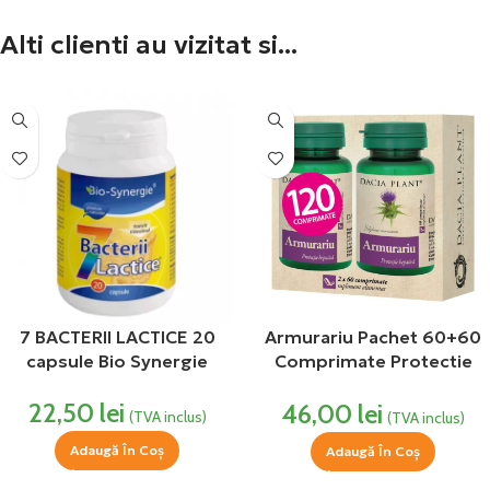
Alti clienti au vizitat si...
7 BACTERII LACTICE 20
Armurariu Pachet 60+60
capsule Bio Synergie
Comprimate Protectie
Hepatica DaciaPlant
22,50
lei
46,00
lei
(TVA inclus)
(TVA inclus)
Adaugă În Coș
Adaugă În Coș