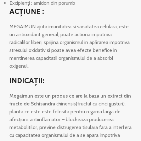
Excipienţi : amidon din porumb
ACŢIUNE :
MEGAIMUN ajuta imunitatea si sanatatea celulara, este
un antioxidant general, poate actiona impotriva
radicalilor liberi, sprijina organismul in apărarea impotriva
stresului oxidativ si poate avea efecte benefice in
mentinerea capacitatii organismului de a absorbi
oxigenul.
INDICAŢII:
Megaimun este un produs ce are la baza un extract din
fructe de Schisandra
chinensis(fructul cu cinci gusturi),
planta ce este este folosita pentru o gama larga de
afecţiuni: antiinflamator – blocheaza producerea
metabolitilor, previne distrugerea tisulara fara a interfera
cu capacitatea organismului de a se apara impotriva