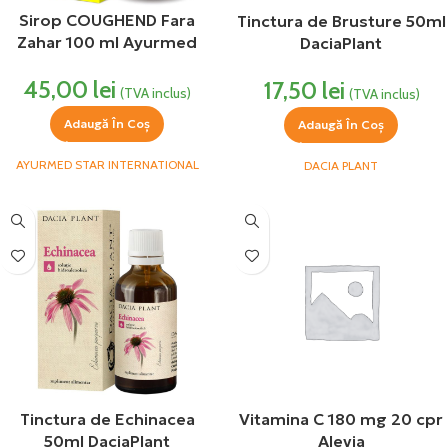
Sirop COUGHEND Fara
Tinctura de Brusture 50ml
Zahar 100 ml Ayurmed
DaciaPlant
45,00
lei
17,50
lei
(TVA inclus)
(TVA inclus)
Adaugă În Coș
Adaugă În Coș
AYURMED STAR INTERNATIONAL
DACIA PLANT
Tinctura de Echinacea
Vitamina C 180 mg 20 cpr
50ml DaciaPlant
Alevia