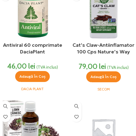
Antiviral 60 comprimate
Cat’s Claw-Antiinflamator
DaciaPlant
100 Cps Nature’s Way
Secom
46,00
lei
79,00
lei
(TVA inclus)
(TVA inclus)
Adaugă În Coș
Adaugă În Coș
DACIA PLANT
SECOM