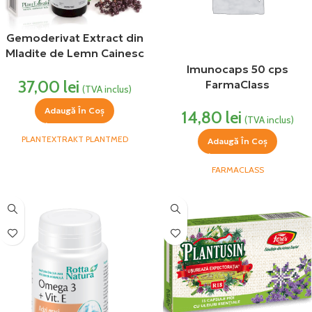
Gemoderivat Extract din
Mladite de Lemn Cainesc
Plantextrakt
Imunocaps 50 cps
37,00
lei
FarmaClass
(TVA inclus)
Adaugă În Coș
14,80
lei
(TVA inclus)
PLANTEXTRAKT PLANTMED
Adaugă În Coș
FARMACLASS