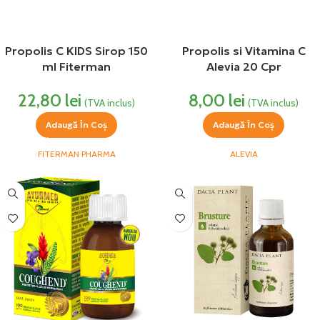
Propolis C KIDS Sirop 150
Propolis si Vitamina C
ml Fiterman
Alevia 20 Cpr
22,80
lei
8,00
lei
(TVA inclus)
(TVA inclus)
Adaugă În Coș
Adaugă În Coș
FITERMAN PHARMA
ALEVIA