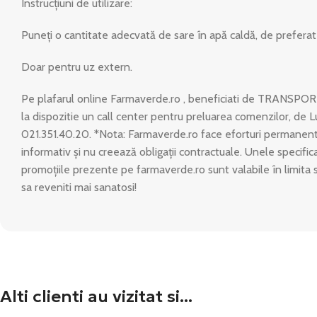
Instrucțiuni de utilizare:
Puneți o cantitate adecvată de sare în apă caldă, de preferat 
Doar pentru uz extern.
Pe plafarul online Farmaverde.ro , beneficiati de TRANSPOR
la dispozitie un call center pentru preluarea comenzilor, de L
021.351.40.20. *Nota: Farmaverde.ro face eforturi permanente
informativ și nu creează obligații contractuale. Unele specific
promoțiile prezente pe farmaverde.ro sunt valabile în limita 
sa reveniti mai sanatosi!
Alti clienti au vizitat si...