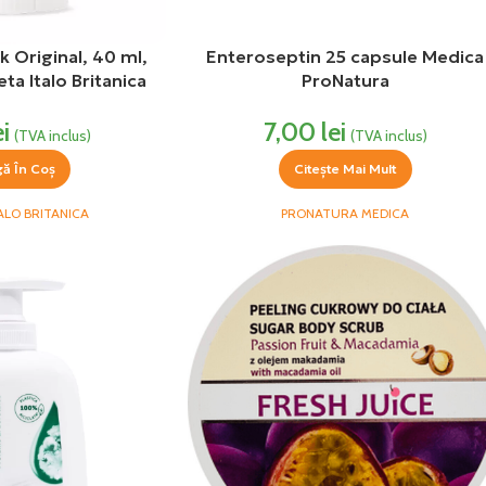
 Original, 40 ml,
Enteroseptin 25 capsule Medica
ta Italo Britanica
ProNatura
ei
7,00
lei
(TVA inclus)
(TVA inclus)
ă În Coș
Citește Mai Mult
ALO BRITANICA
PRONATURA MEDICA