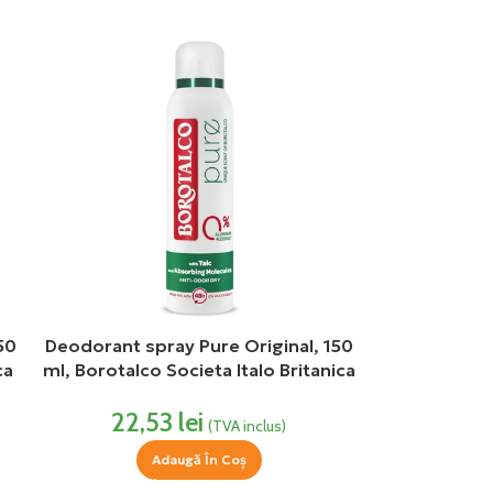
50
Deodorant spray Pure Original, 150
ca
ml, Borotalco Societa Italo Britanica
22,53
lei
(TVA inclus)
Adaugă În Coș