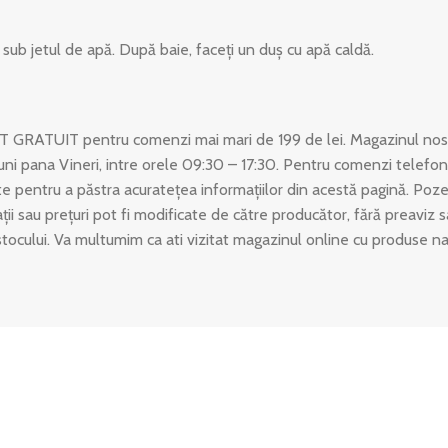
sub jetul de apă. După baie, faceți un duș cu apă caldă.
T GRATUIT pentru comenzi mai mari de 199 de lei. Magazinul nost
uni pana Vineri, intre orele 09:30 – 17:30. Pentru comenzi telefon
 pentru a păstra acuratețea informațiilor din acestă pagină. Poze
ații sau prețuri pot fi modificate de către producător, fără preaviz
stocului. Va multumim ca ati vizitat magazinul online cu produse n