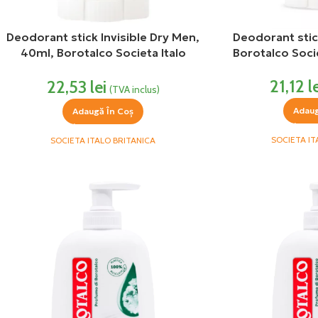
Deodorant stick Invisible Dry Men,
Deodorant stick
40ml, Borotalco Societa Italo
Borotalco Socie
Britanica
21,12
l
22,53
lei
(TVA inclus)
Adaug
Adaugă În Coș
SOCIETA IT
SOCIETA ITALO BRITANICA