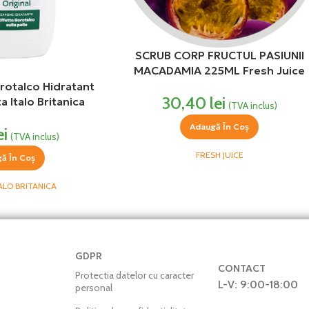
SCRUB CORP FRUCTUL PASIUNII
MACADAMIA 225ML Fresh Juice
rotalco Hidratant
30,40
lei
a Italo Britanica
(TVA inclus)
Adaugă În Coș
ei
(TVA inclus)
FRESH JUICE
ă În Coș
ALO BRITANICA
GDPR
CONTACT
Protectia datelor cu caracter
L-V: 9:00-18:00
personal