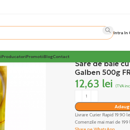
Intra In
i
Producatori
Promotii
Blog
Contact
Sare de baie c
Galben 500g F
12,63
lei
(TVA inc
Alternative:
Adaugă
Livrare Curier Rapid 19.90 l
Comenzile mai mari de 199 
Share pe WhatsApp