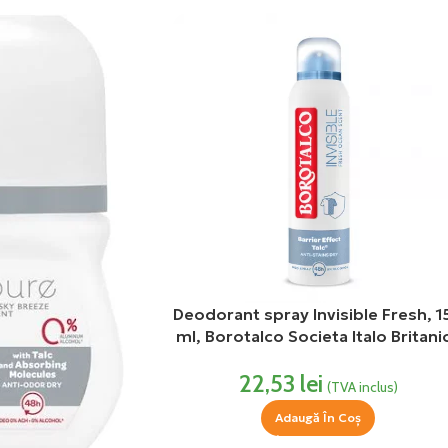
Deodorant spray Invisible Fresh, 1
ml, Borotalco Societa Italo Britani
22,53
lei
(TVA inclus)
Adaugă În Coș