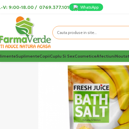
-V: 9:00-18.00
/
0769.377.101
WhatsApp
limente
Suplimente
Copii
Cuplu Si Sex
Cosmetice
Afectiuni
Noutat