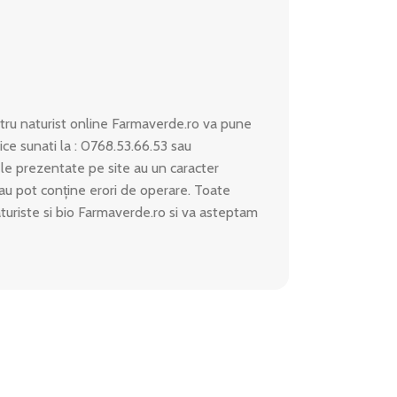
ru naturist online Farmaverde.ro va pune
ice sunati la : 0768.53.66.53 sau
le prezentate pe site au un caracter
 sau pot conține erori de operare. Toate
aturiste si bio Farmaverde.ro si va asteptam