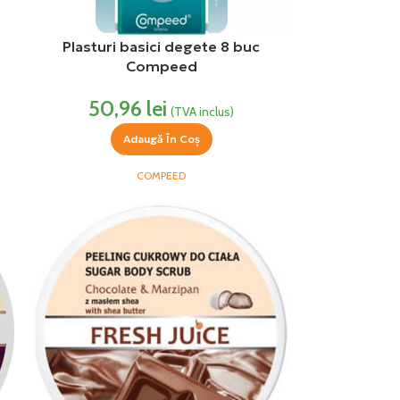
Plasturi basici degete 8 buc
Compeed
50,96
lei
(TVA inclus)
Adaugă În Coș
COMPEED