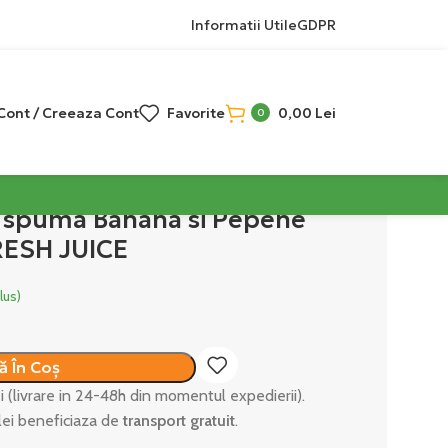
Informatii Utile
GDPR
 Cont / Creeaza Cont
Favorite
0,00
Lei
0
u spuma Banana si Pepene
RESH JUICE
lus)
 În Coș
ei (livrare in 24-48h din momentul expedierii).
lei beneficiaza de
transport gratuit
.