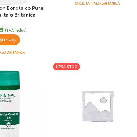
SOCIETA ITALO BRITANICA
on Borotalco Pure
 Italo Britanica
ei
(TVA inclus)
ă În Coș
ALO BRITANICA
LIPSA STOC