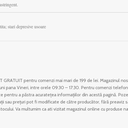
astringent.
tita; stari depresive usoare
T GRATUIT pentru comenzi mai mari de 199 de lei. Magazinul nost
uni pana Vineri, intre orele 09:30 – 17:30. Pentru comenzi telefon
 pentru a păstra acuratețea informațiilor din acestă pagină. Poze
ații sau prețuri pot fi modificate de către producător, fără preaviz
stocului. Va multumim ca ati vizitat magazinul online cu produse n