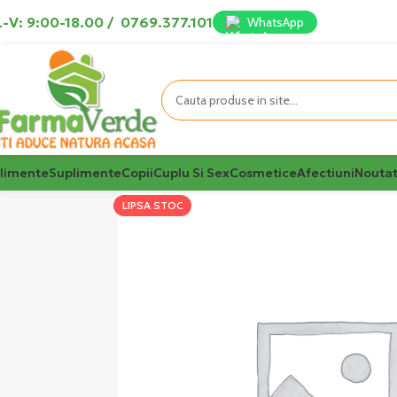
-V: 9:00-18.00
/
0769.377.101
WhatsApp
limente
Suplimente
Copii
Cuplu Si Sex
Cosmetice
Afectiuni
Noutat
LIPSA STOC