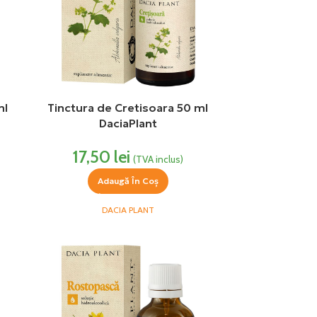
ml
Tinctura de Cretisoara 50 ml
DaciaPlant
17,50
lei
(TVA inclus)
Adaugă În Coș
DACIA PLANT