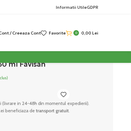
Informatii Utile
GDPR
 Cont / Creeaza Cont
Favorite
0,00
Lei
0
30 ml Favisan
clus)
ei (livrare in 24-48h din momentul expedierii).
lei beneficiaza de
transport gratuit
.