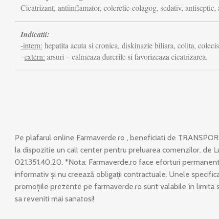
Cicatrizant, antiinflamator, coleretic-colagog, sedativ, antiseptic, 
Indicatii:
-intern:
hepatita acuta si cronica, diskinazie biliara, colita, colecis
–
extern:
arsuri – calmeaza durerile si favorizeaza cicatrizarea.
Pe plafarul online Farmaverde.ro , beneficiati de TRANSPOR
la dispozitie un call center pentru preluarea comenzilor, de L
021.351.40.20. *Nota: Farmaverde.ro face eforturi permanente
informativ și nu creează obligații contractuale. Unele specific
promoțiile prezente pe farmaverde.ro sunt valabile în limita 
sa reveniti mai sanatosi!