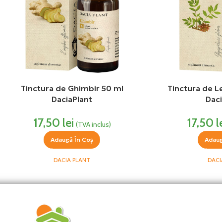
Tinctura de Ghimbir 50 ml
Tinctura de L
DaciaPlant
Daci
17,50
lei
17,50
l
(TVA inclus)
Adaugă În Coș
Adaug
DACIA PLANT
DACI