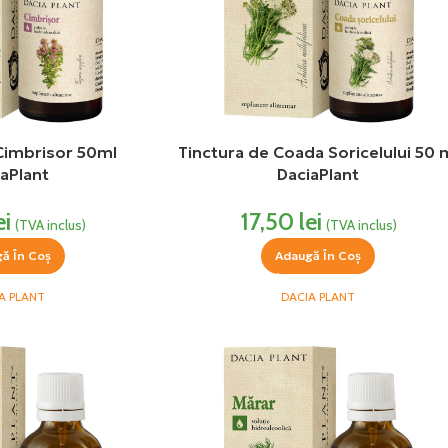
Cimbrisor 50ml
Tinctura de Coada Soricelului 50 
aPlant
DaciaPlant
ei
17,50
lei
(TVA inclus)
(TVA inclus)
ă În Coș
Adaugă În Coș
A PLANT
DACIA PLANT