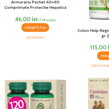
Armurariu Pachet 60+60
Comprimate Protectie Hepatica
DaciaPlant
46,00
lei
(TVA inclus)
Adaugă În Coș
Colon Help Regla
gr 
DACIA PLANT
115,00
Adaug
ZENYTH PH