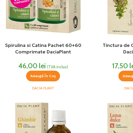
Spirulina si Catina Pachet 60+60
Tinctura de 
Comprimate DaciaPlant
Daci
46,00
lei
17,50
l
(TVA inclus)
Adaugă În Coș
Adaug
DACIA PLANT
DACI