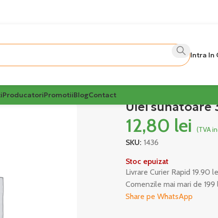
Intra In
i
Producatori
Promotii
Blog
Contact
Ulei sunatoare 
12,80
lei
(TVA in
SKU:
1436
Stoc epuizat
Livrare Curier Rapid 19.90 l
Comenzile mai mari de 199 
Share pe WhatsApp