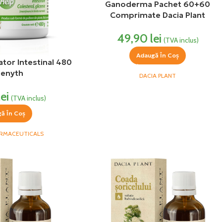
Ganoderma Pachet 60+60
Comprimate Dacia Plant
49,90
lei
(TVA inclus)
Adaugă În Coș
tor Intestinal 480
Zenyth
DACIA PLANT
lei
(TVA inclus)
ă În Coș
ARMACEUTICALS