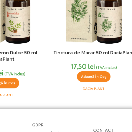
emn Dulce 50 ml
Tinctura de Marar 50 ml DaciaPlan
aPlant
17,50
lei
(TVA inclus)
ei
(TVA inclus)
Adaugă În Coș
ă În Coș
DACIA PLANT
A PLANT
GDPR
CONTACT