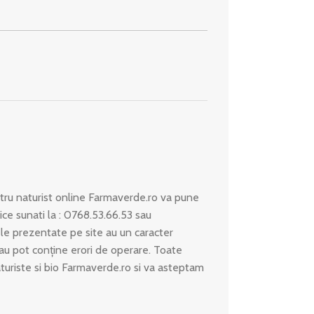
ru naturist online Farmaverde.ro va pune
ice sunati la : 0768.53.66.53 sau
le prezentate pe site au un caracter
 sau pot conține erori de operare. Toate
aturiste si bio Farmaverde.ro si va asteptam