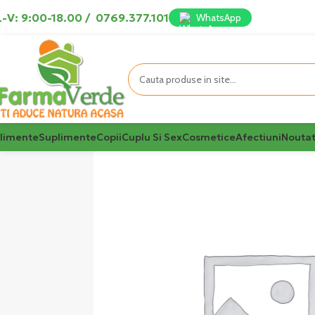
-V: 9:00-18.00
/
0769.377.101
WhatsApp
limente
Suplimente
Copii
Cuplu Si Sex
Cosmetice
Afectiuni
Noutat