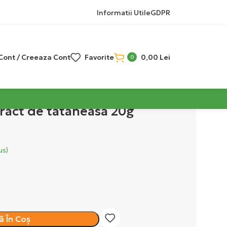
Informatii Utile
GDPR
 Cont / Creeaza Cont
Favorite
0,00
Lei
0
ract de tataneasa 20g
us)
 În Coș