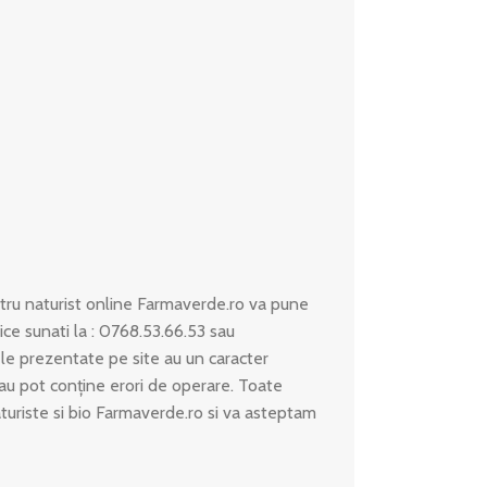
ru naturist online Farmaverde.ro va pune
ice sunati la : 0768.53.66.53 sau
le prezentate pe site au un caracter
 sau pot conține erori de operare. Toate
aturiste si bio Farmaverde.ro si va asteptam