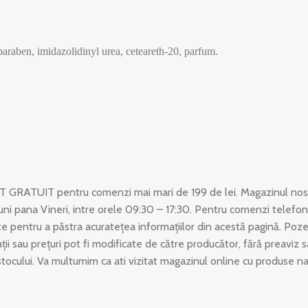
araben, imidazolidinyl urea, ceteareth-20, parfum.
T GRATUIT pentru comenzi mai mari de 199 de lei. Magazinul nost
uni pana Vineri, intre orele 09:30 – 17:30. Pentru comenzi telefon
 pentru a păstra acuratețea informațiilor din acestă pagină. Poze
ații sau prețuri pot fi modificate de către producător, fără preaviz
stocului. Va multumim ca ati vizitat magazinul online cu produse n