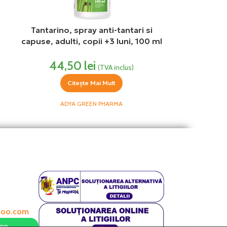
Tantarino, spray anti-tantari si
capuse, adulti, copii +3 luni, 100 ml
Adya Green
44,50
lei
(TVA inclus)
Citește Mai Mult
ADYA GREEN PHARMA
hoo.com
App