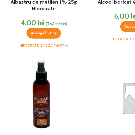
Albastru de metilen 1% 25g
Alcool boricat
Hipocrate
6,00
l
4,00
lei
(TVA inclus)
Adaug
Adaugă În Coș
HIPOCRATE
HIPOCRATE OMEGA PHARMA