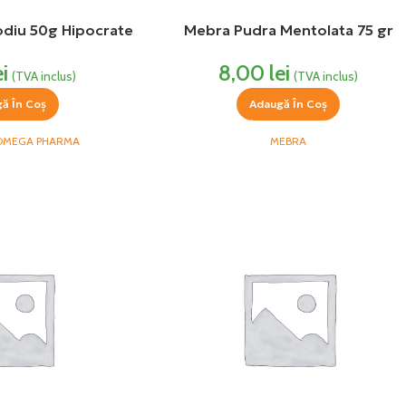
odiu 50g Hipocrate
Mebra Pudra Mentolata 75 gr
ei
8,00
lei
(TVA inclus)
(TVA inclus)
ă În Coș
Adaugă În Coș
 OMEGA PHARMA
MEBRA