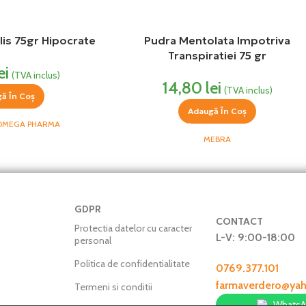
is 75gr Hipocrate
Pudra Mentolata Impotriva
Transpiratiei 75 gr
ei
(TVA inclus)
14,80
lei
(TVA inclus)
ă În Coș
Adaugă În Coș
 OMEGA PHARMA
MEBRA
GDPR
CONTACT
Protectia datelor cu caracter
L-V: 9:00-18:00
personal
Politica de confidentialitate
0769.377.101
farmaverdero@ya
Termeni si conditii
Whats