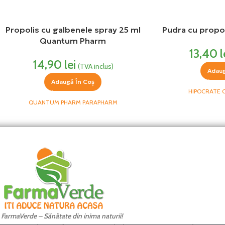
Propolis cu galbenele spray 25 ml
Pudra cu propol
Quantum Pharm
13,40
l
14,90
lei
(TVA inclus)
Adaug
Adaugă În Coș
HIPOCRATE
QUANTUM PHARM PARAPHARM
FarmaVerde – Sănătate din inima naturii!