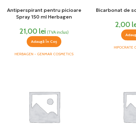
Antiperspirant pentru picioare
Bicarbonat de s
Spray 150 ml Herbagen
2,00
l
21,00
lei
(TVA inclus)
Adaug
Adaugă În Coș
HIPOCRATE
HERBAGEN - GENMAR COSMETICS