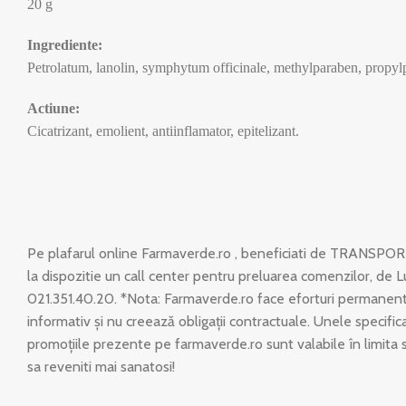
20 g
Ingrediente:
Petrolatum, lanolin, symphytum officinale, methylparaben, propylp
Actiune:
Cicatrizant, emolient, antiinflamator, epitelizant.
Pe plafarul online Farmaverde.ro , beneficiati de TRANSPOR
la dispozitie un call center pentru preluarea comenzilor, de L
021.351.40.20. *Nota: Farmaverde.ro face eforturi permanente
informativ și nu creează obligații contractuale. Unele specific
promoțiile prezente pe farmaverde.ro sunt valabile în limita 
sa reveniti mai sanatosi!