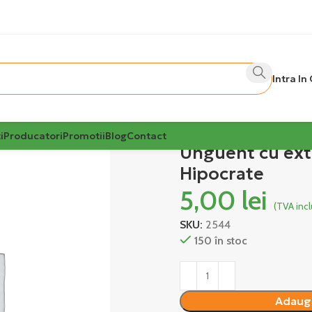
Intra In
i
Producatori
Promotii
Blog
Contact
Unguent cu ext
Hipocrate
5,00
lei
(TVA incl
SKU:
2544
150 în stoc
Alternative:
Adaugă