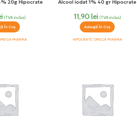
 4% 20g Hipocrate
Alcool iodat 1% 40 gr Hipocrate
ei
11,90
lei
(TVA inclus)
(TVA inclus)
ă În Coș
Adaugă În Coș
 OMEGA PHARMA
HIPOCRATE OMEGA PHARMA