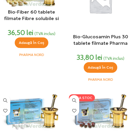
Bio-Fiber 60 tablete
filmate Fibre solubile si
insolubile Pharma Nord
36,50
lei
(TVA inclus)
Bio-Glucosamin Plus 30
tablete filmate Pharma
Adaugă În Coș
Nord
PHARMA NORD
33,80
lei
(TVA inclus)
Adaugă În Coș
PHARMA NORD
LIPSA STOC