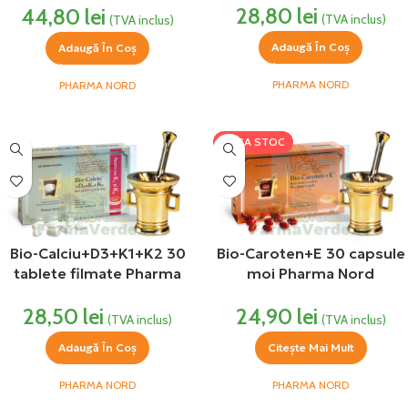
28,80
lei
44,80
lei
(TVA inclus)
(TVA inclus)
Adaugă În Coș
Adaugă În Coș
PHARMA NORD
PHARMA NORD
LIPSA STOC
Bio-Calciu+D3+K1+K2 30
Bio-Caroten+E 30 capsule
tablete filmate Pharma
moi Pharma Nord
Nord
24,90
lei
28,50
lei
(TVA inclus)
(TVA inclus)
Citește Mai Mult
Adaugă În Coș
PHARMA NORD
PHARMA NORD