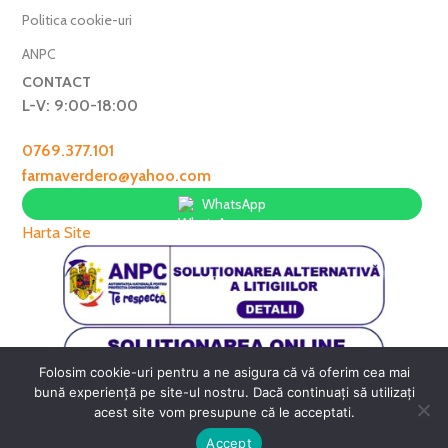
Politica cookie-uri
ANPC
CONTACT
L-V: 9:00-18:00
0769.377.101
farmaverdero@yahoo.com
WhatsApp
Harta Site
Folosim cookie-uri pentru a ne asigura că vă oferim cea mai
FarmaVerde © 2025
bună experiență pe site-ul nostru. Dacă continuați să utilizați
acest site vom presupune că le acceptati.
0
Accept