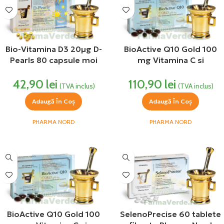
Bio-Vitamina D3 20µg D-
BioActive Q10 Gold 100
Pearls 80 capsule moi
mg Vitamina C si
Pharma Nord
Coenzima Q10 30 capsule
42,90
lei
110,90
lei
moi Pharma Nord
(TVA inclus)
(TVA inclus)
Adaugă În Coș
Adaugă În Coș
PHARMA NORD
PHARMA NORD
BioActive Q10 Gold 100
SelenoPrecise 60 tablete