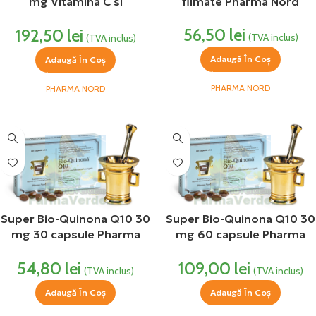
mg Vitamina C si
filmate Pharma Nord
Coenzima Q10 60 capsule
56,50
lei
192,50
lei
moi Pharma Nord
(TVA inclus)
(TVA inclus)
Adaugă În Coș
Adaugă În Coș
PHARMA NORD
PHARMA NORD
Super Bio-Quinona Q10 30
Super Bio-Quinona Q10 30
mg 30 capsule Pharma
mg 60 capsule Pharma
Nord
Nord
54,80
lei
109,00
lei
(TVA inclus)
(TVA inclus)
Adaugă În Coș
Adaugă În Coș