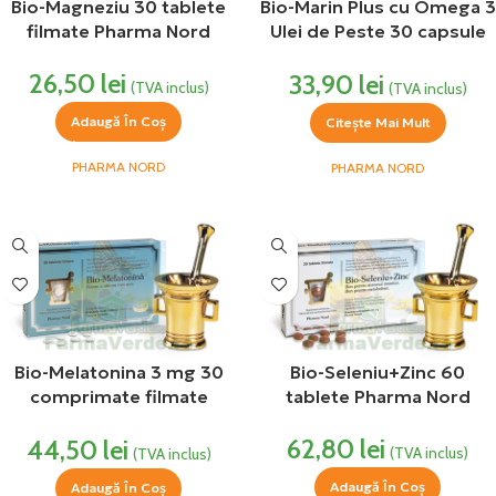
Bio-Magneziu 30 tablete
Bio-Marin Plus cu Omega 3
filmate Pharma Nord
Ulei de Peste 30 capsule
moi Pharma Nord
26,50
lei
33,90
lei
(TVA inclus)
(TVA inclus)
Adaugă În Coș
Citește Mai Mult
PHARMA NORD
PHARMA NORD
Bio-Melatonina 3 mg 30
Bio-Seleniu+Zinc 60
comprimate filmate
tablete Pharma Nord
Pharma Nord
62,80
lei
44,50
lei
(TVA inclus)
(TVA inclus)
Adaugă În Coș
Adaugă În Coș