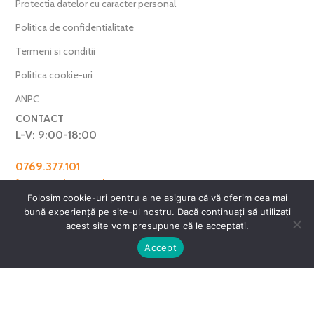
Protectia datelor cu caracter personal
Politica de confidentialitate
Termeni si conditii
Politica cookie-uri
ANPC
CONTACT
L-V: 9:00-18:00
0769.377.101
farmaverdero@yahoo.com
Folosim cookie-uri pentru a ne asigura că vă oferim cea mai
WhatsApp
bună experiență pe site-ul nostru. Dacă continuați să utilizați
Harta Site
acest site vom presupune că le acceptati.
0
Accept
ntul meu
Favorite
Cos