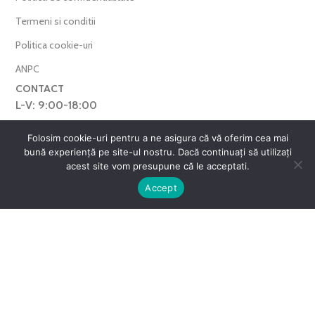
Termeni si conditii
Politica cookie-uri
ANPC
CONTACT
L-V: 9:00-18:00
0769.377.101
Folosim cookie-uri pentru a ne asigura că vă oferim cea mai
bună experiență pe site-ul nostru. Dacă continuați să utilizați
farmaverdero@yahoo.com
acest site vom presupune că le acceptati.
WhatsApp
0
Accept
Harta Site
ntul meu
Favorite
Cos
FarmaVerde © 2025