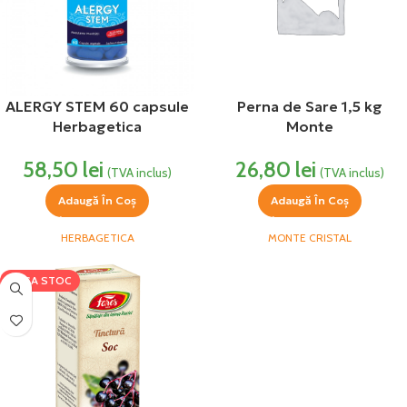
ALERGY STEM 60 capsule
Perna de Sare 1,5 kg
Herbagetica
Monte
58,50
lei
26,80
lei
(TVA inclus)
(TVA inclus)
Adaugă În Coș
Adaugă În Coș
HERBAGETICA
MONTE CRISTAL
LIPSA STOC