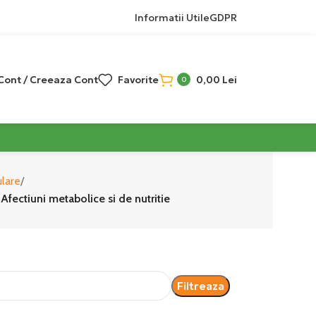
Informatii Utile
GDPR
 Cont / Creeaza Cont
Favorite
0,00
Lei
0
ulare
 Afectiuni metabolice si de nutritie
Filtreaza