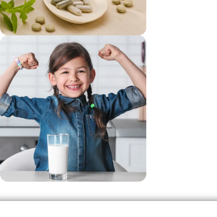
vezi si...
Suplimente
vezi si...
Produse Pentru Copii