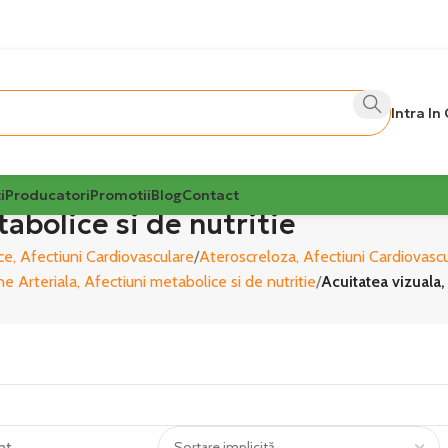
Intra In
i
Producatori
Promotii
Blog
Contact
abolice si de nutritie
ce, Afectiuni Cardiovasculare
Ateroscreloza, Afectiuni Cardiovasc
e Arteriala, Afectiuni metabolice si de nutritie
Acuitatea vizuala,
at