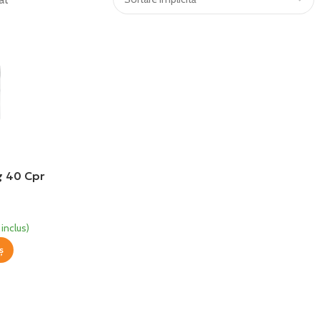
g 40 Cpr
inclus)
ș