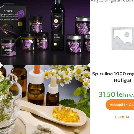
Spirulina 1000 m
vezi si...
Hofigal
Produse Alimentare
31,50
lei
(TVA 
Adaugă În Co
HOFIGAL