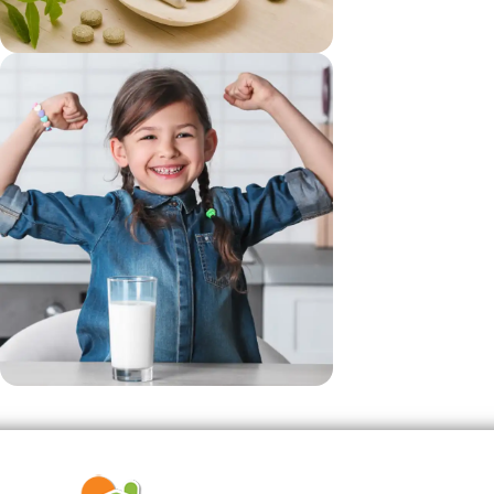
vezi si...
Suplimente
vezi si...
Produse Pentru Copii