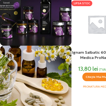
LIPSA STOC
Ignam Salbatic 60
vezi si...
Medica ProNa
Produse Alimentare
13,80
lei
(TVA 
Citește Mai Mu
PRONATURA MED