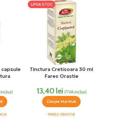
LIPSA STOC
 capsule
Tinctura Cretisoara 30 ml
tura
Fares Orastie
13,40
lei
inclus)
(TVA inclus)
lt
Citește Mai Mult
ICA
FARES ORASTIE