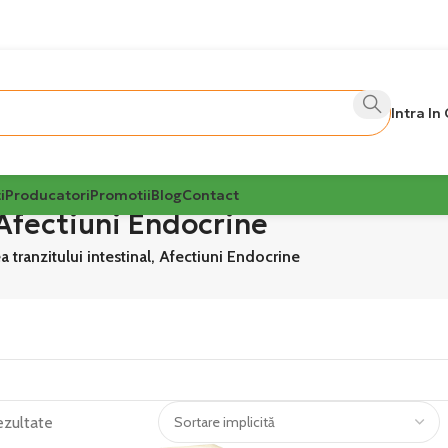
Intra In
i
Producatori
Promotii
Blog
Contact
 Afectiuni Endocrine
a tranzitului intestinal, Afectiuni Endocrine
ezultate