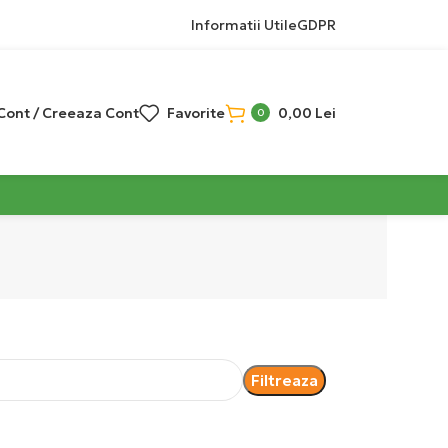
Informatii Utile
GDPR
 Cont / Creeaza Cont
Favorite
0,00
Lei
0
Filtreaza