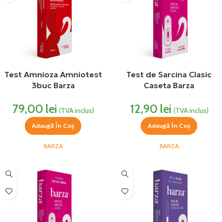
Test Amnioza Amniotest
Test de Sarcina Clasic
3buc Barza
Caseta Barza
79,00
lei
12,90
lei
(TVA inclus)
(TVA inclus)
Adaugă În Coș
Adaugă În Coș
BARZA
BARZA