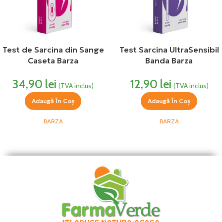
Test de Sarcina din Sange
Test Sarcina UltraSensibil
Caseta Barza
Banda Barza
34,90
lei
12,90
lei
(TVA inclus)
(TVA inclus)
Adaugă În Coș
Adaugă În Coș
BARZA
BARZA