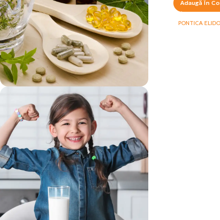
Adaugă În Co
PONTICA ELID
vezi si...
Suplimente