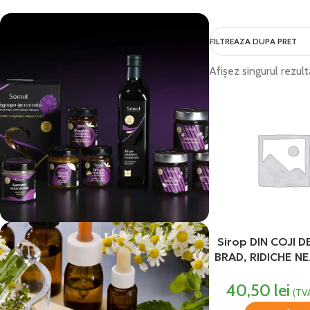
FILTREAZA DUPA PRET
Afișez singurul rezult
Sirop DIN COJI D
vezi si...
BRAD, RIDICHE N
Produse Alimentare
MIERE 200 ml 
40,50
lei
(TVA