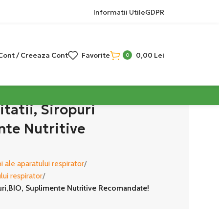
Informatii Utile
GDPR
 Cont / Creeaza Cont
Favorite
0,00
Lei
0
tatii, Siropuri
nte Nutritive
 ale aparatului respirator
lui respirator
uturi,BIO, Suplimente Nutritive Recomandate!