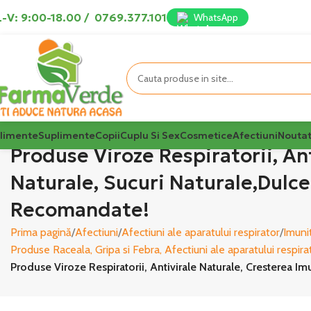
-V: 9:00-18.00
/
0769.377.101
WhatsApp
limente
Suplimente
Copii
Cuplu Si Sex
Cosmetice
Afectiuni
Noutat
Produse Viroze Respiratorii, Ant
Naturale, Sucuri Naturale,Dulce
Recomandate!
Prima pagină
Afectiuni
Afectiuni ale aparatului respirator
Imunit
Produse Raceala, Gripa si Febra, Afectiuni ale aparatului respira
Produse Viroze Respiratorii, Antivirale Naturale, Cresterea Im