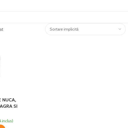
at
E NUCA,
EAGRA SI
ELIDOR
 inclus)