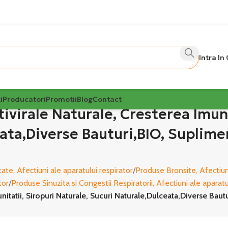
Intra In
i
Producatori
Promotii
Blog
Contact
ivirale Naturale, Cresterea Imuni
ata,Diverse Bauturi,BIO, Suplime
ate, Afectiuni ale aparatului respirator
Produse Bronsite, Afectiuni
tor
Produse Sinuzita si Congestii Respiratorii, Afectiuni ale aparatu
unitatii, Siropuri Naturale, Sucuri Naturale,Dulceata,Diverse Ba