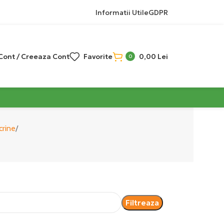
Informatii Utile
GDPR
 Cont / Creeaza Cont
Favorite
0,00
Lei
0
crine
Filtreaza