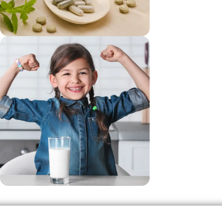
vezi si...
Suplimente
vezi si...
Produse Pentru Copii