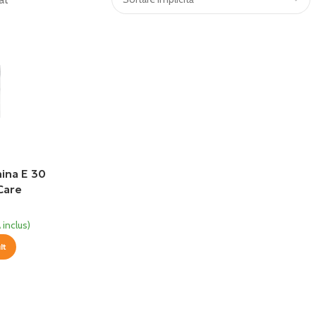
ina E 30
Care
 inclus)
lt