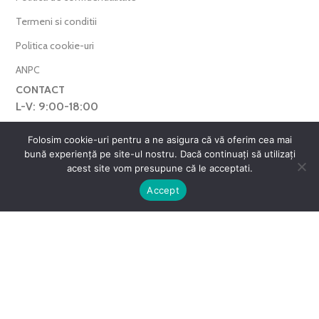
Termeni si conditii
Politica cookie-uri
ANPC
CONTACT
L-V: 9:00-18:00
0769.377.101
Folosim cookie-uri pentru a ne asigura că vă oferim cea mai
bună experiență pe site-ul nostru. Dacă continuați să utilizați
farmaverdero@yahoo.com
acest site vom presupune că le acceptati.
WhatsApp
0
Accept
Harta Site
ntul meu
Favorite
Cos
FarmaVerde © 2025