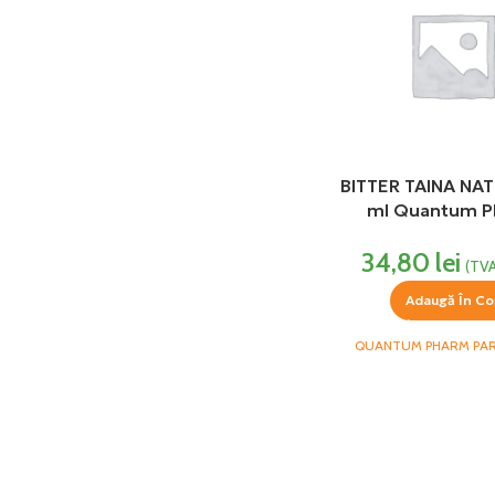
BITTER TAINA NAT
ml Quantum 
34,80
lei
(TVA
Adaugă În Co
QUANTUM PHARM PA