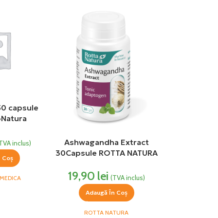
50 capsule
oNatura
Ashwagandha Extract
TVA inclus)
30Capsule ROTTA NATURA
n Coș
19,90
lei
(TVA inclus)
MEDICA
Adaugă În Coș
ROTTA NATURA