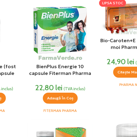
LIPSA STOC
Bio-Caroten+E
moi Pharm
24,90
lei
e (fost
BienPlus Energie 10
Citește Ma
apsule
capsule Fiterman Pharma
arma
PHARMA 
22,80
lei
(TVA inclus)
 inclus)
Adaugă În Coș
ș
FITERMAN PHARMA
RMA