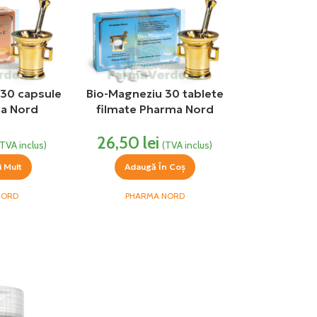
 30 capsule
Bio-Magneziu 30 tablete
a Nord
filmate Pharma Nord
26,50
lei
(TVA inclus)
(TVA inclus)
i Mult
Adaugă În Coș
NORD
PHARMA NORD