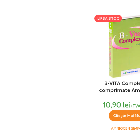
LIPSA STOC
B-VITA Compl
comprimate Am
10,90
lei
(TVA
Citește Mai Mu
AMNIOCEN SIMF