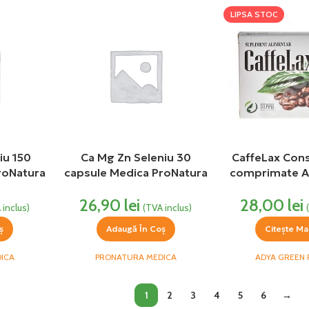
LIPSA STOC
iu 150
Ca Mg Zn Seleniu 30
CaffeLax Cons
roNatura
capsule Medica ProNatura
comprimate A
Phar
26,90
lei
28,00
lei
 inclus)
(TVA inclus)
ș
Adaugă În Coș
Citește Ma
ICA
PRONATURA MEDICA
ADYA GREEN
1
2
3
4
5
6
→