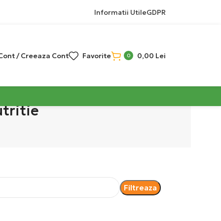
Informatii Utile
GDPR
 Cont / Creeaza Cont
Favorite
0,00
Lei
0
tritie
Filtreaza