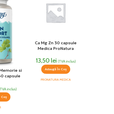
Ca Mg Zn 30 capsule
Medica ProNatura
13,50
lei
(TVA inclus)
Adaugă În Coș
 Memorie si
60 capsule
PRONATURA MEDICA
aray Secom
(TVA inclus)
n Coș
M