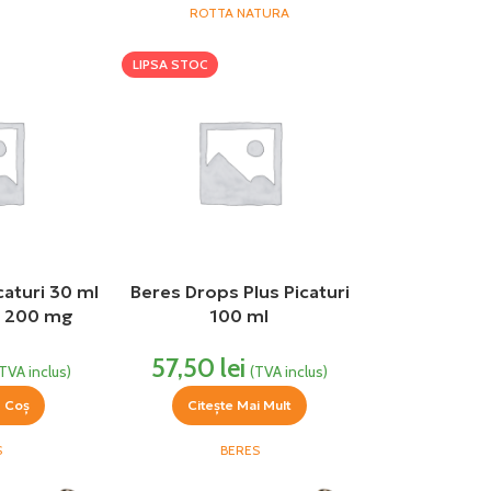
ROTTA NATURA
LIPSA STOC
aturi 30 ml
Beres Drops Plus Picaturi
C 200 mg
100 ml
57,50
lei
(TVA inclus)
(TVA inclus)
n Coș
Citește Mai Mult
S
BERES