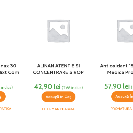
anax 30
ALINAN ATENTIE SI
Antioxidant 1
Mixt Com
CONCENTRARE SIROP
Medica Pr
(fost BioCebral Sirop 150
57,90
lei
42,90
lei
ml) Fiterman Pharma
 inclus)
(
(TVA inclus)
ș
Adaugă Î
Adaugă În Coș
PATIKA
PRONATURA 
FITERMAN PHARMA