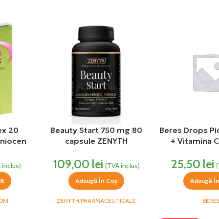
ex 20
Beauty Start 750 mg 80
Beres Drops Pic
niocen
capsule ZENYTH
+ Vitamina 
109,00
lei
25,50
lei
 inclus)
(TVA inclus)
lt
Adaugă În Coș
Adaugă Î
ONI
ZENYTH PHARMACEUTICALS
BERE