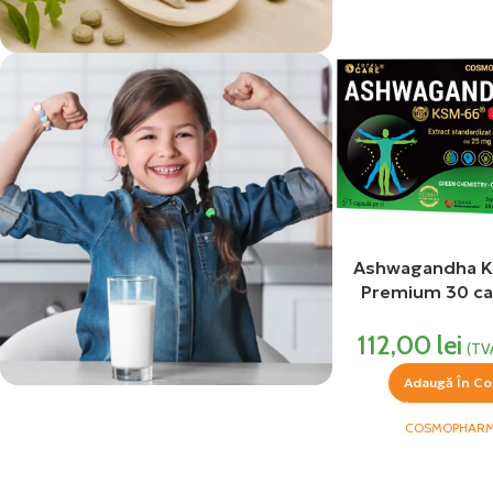
vezi si...
Suplimente
Ashwagandha 
Premium 30 ca
COSMOPHARM P
112,00
lei
(TV
Adaugă În Co
COSMOPHAR
vezi si...
Produse Pentru Copii