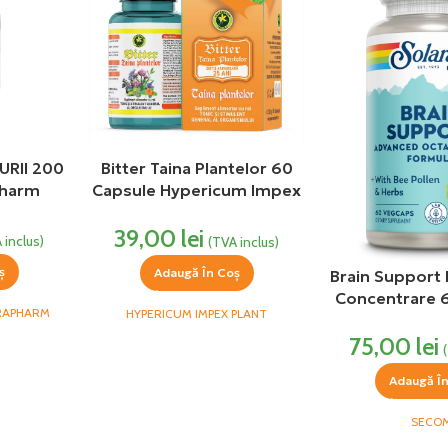
URII 200
Bitter Taina Plantelor 60
Pharm
Capsule Hypericum Impex
Plant
39,00
lei
 inclus)
(TVA inclus)
ș
Adaugă În Coș
Brain Support
Concentrare 
RAPHARM
HYPERICUM IMPEX PLANT
vegetale Sol
75,00
lei
Adaugă Î
SECO