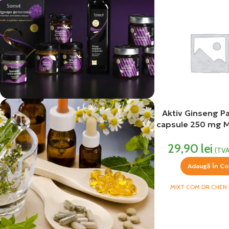
Aktiv Ginseng P
vezi si...
capsule 250 mg 
Produse Alimentare
29,90
lei
(TVA
Adaugă În Co
MIXT COM DR CHEN 