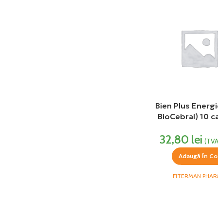
Bien Plus Energi
BioCebral) 10 c
Fiterman Ph
32,80
lei
(TVA
Adaugă În Co
FITERMAN PHA