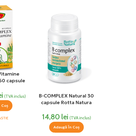
Vitamine
 60 capsule
s
ei
B-COMPLEX Natural 30
(TVA inclus)
capsule Rotta Natura
n Coș
14,80
lei
(TVA inclus)
ASTIE
Adaugă În Coș