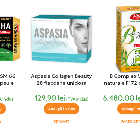
KSM 66
Aspasia Collagen Beauty
B Complex 
psule
28 flacoane unidoza
naturale F172
REMIUM
Zdrovit
Fare
129,90
lei
6.480,00
l
A inclus)
(TVA inclus)
ș
Adaugă În Coș
Adaugă Î
M
ZDROVIT
FARES OR