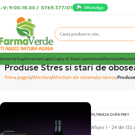
-V: 9:00-18.00
/
0769.377.101
WhatsApp
limente
Suplimente
Copii
Cuplu Si Sex
Cosmetice
Afectiuni
Noutat
Produse Stres si stari de obosea
Prima pagină
Afectiuni
Afectiuni ale sistemului nervos
Produse 
FILTREAZA DUPA PRET
Afișez 1 - 24 din 132