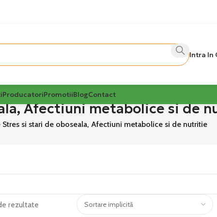
Intra In
i
Producatori
Promotii
Blog
Contact
la, Afectiuni metabolice si de nu
Stres si stari de oboseala, Afectiuni metabolice si de nutritie
 de rezultate