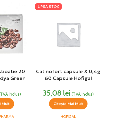
LIPSA STOC
tipatie 20
Catinofort capsule X 0,4g
dya Green
60 Capsule Hofigal
ma
35,08
lei
(TVA inclus)
(TVA inclus)
Citește Mai Mult
i Mult
HOFIGAL
 PHARMA