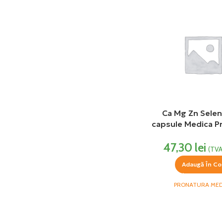
Ca Mg Zn Selen
capsule Medica P
47,30
lei
(TVA
Adaugă În Co
PRONATURA MED