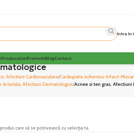
Intra In
i
Producatori
Promotii
Blog
Contact
ermatologice
ce, Afectiuni Cardiovasculare
Cardiopatie ischemica-Infarct Miocar
 Arteriala, Afectiuni Dermatologice
Acnee si ten gras, Afectiun
 produs care să se potrivească cu selecția ta.