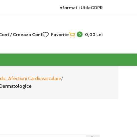
Informatii Utile
GDPR
 Cont / Creeaza Cont
Favorite
0,00
Lei
0
dic, Afectiuni Cardiovasculare
i Dermatologice