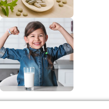
vezi si...
Suplimente
vezi si...
Produse Pentru Copii