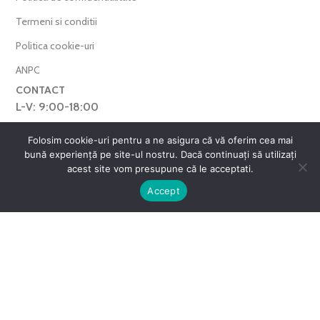
Termeni si conditii
Politica cookie-uri
ANPC
CONTACT
L-V: 9:00-18:00
0769.377.101
Folosim cookie-uri pentru a ne asigura că vă oferim cea mai
bună experiență pe site-ul nostru. Dacă continuați să utilizați
farmaverdero@yahoo.com
acest site vom presupune că le acceptati.
WhatsApp
0
Accept
Harta Site
ntul meu
Favorite
Cos
FarmaVerde © 2025