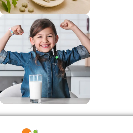
vezi si...
Suplimente
vezi si...
Produse Pentru Copii