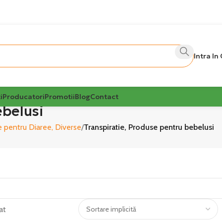
Intra In
i
Producatori
Promotii
Blog
Contact
ebelusi
 pentru Diaree, Diverse
Transpiratie, Produse pentru bebelusi
at