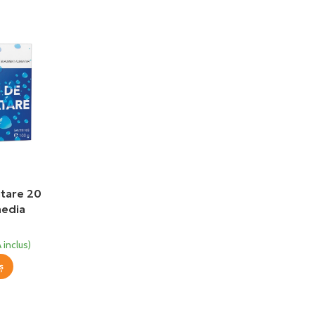
atare 20
media
 inclus)
ș