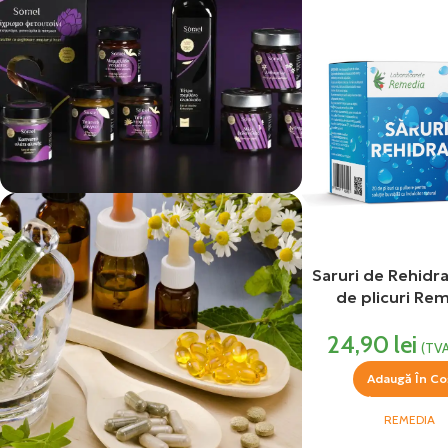
vezi si...
Produse Alimentare
Saruri de Rehidr
de plicuri Re
24,90
lei
(TVA
Adaugă În Co
REMEDIA