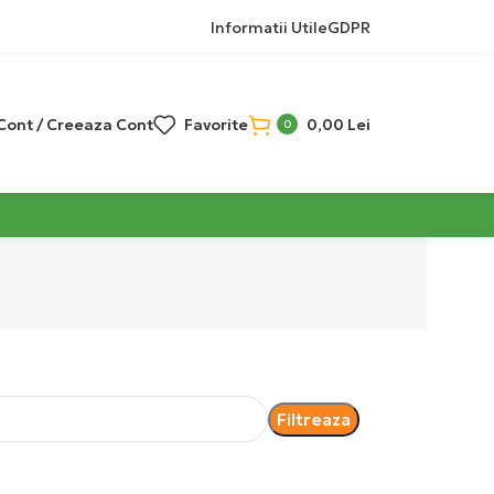
Informatii Utile
GDPR
 Cont / Creeaza Cont
Favorite
0,00
Lei
0
Filtreaza