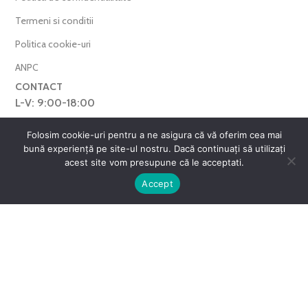
Termeni si conditii
Politica cookie-uri
ANPC
CONTACT
L-V: 9:00-18:00
0769.377.101
Folosim cookie-uri pentru a ne asigura că vă oferim cea mai
bună experiență pe site-ul nostru. Dacă continuați să utilizați
farmaverdero@yahoo.com
acest site vom presupune că le acceptati.
WhatsApp
0
Accept
Harta Site
ntul meu
Favorite
Cos
FarmaVerde © 2025