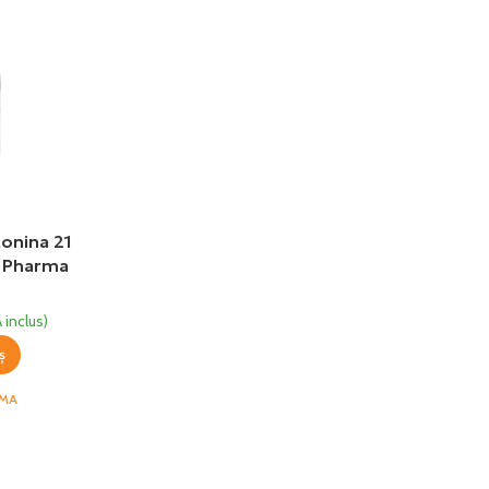
onina 21
n Pharma
 inclus)
ș
RMA