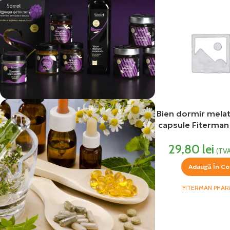
Bien dormir melat
vezi si...
capsule Fiterma
Produse Alimentare
29,80
lei
(TVA
Adaugă În Co
FITERMAN PHA