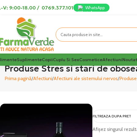
-V: 9:00-18.00
/
0769.377.101
WhatsApp
limente
Suplimente
Copii
Cuplu Si Sex
Cosmetice
Afectiuni
Noutat
Produse Stres si stari de obose
Prima pagină
Afectiuni
Afectiuni ale sistemului nervos
Produse 
FILTREAZA DUPA PRET
Afișez singurul rezult