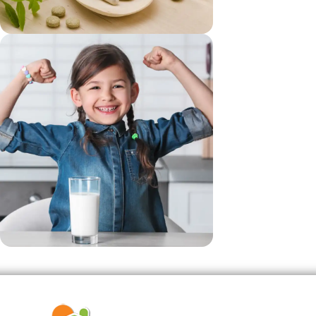
vezi si...
Suplimente
vezi si...
Produse Pentru Copii