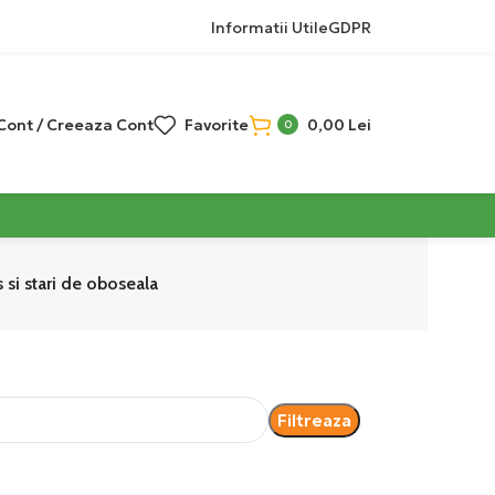
Informatii Utile
GDPR
 Cont / Creeaza Cont
Favorite
0,00
Lei
0
 si stari de oboseala
Filtreaza