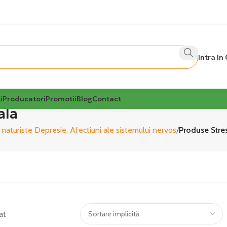
Intra In
i
Producatori
Promotii
Blog
Contact
ala
naturiste Depresie, Afectiuni ale sistemului nervos
Produse Stres
at