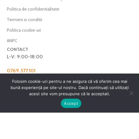
Politica de confidentialitate
Termeni si conditii
Politica cookie-uri
ANPC
CONTACT
L-V: 9:00-18:00
0769.377.101
farmaverdero@yahoo.com
Folosim cookie-uri pentru a ne asigura că vă oferim cea mai
WhatsApp
bună experiență pe site-ul nostru. Dacă continuați să utilizați
acest site vom presupune că le acceptati.
Harta Site
0
Accept
ntul meu
Favorite
Cos