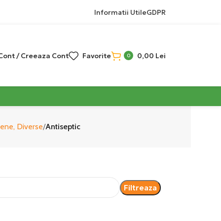
Informatii Utile
GDPR
 Cont / Creeaza Cont
Favorite
0,00
Lei
0
iene, Diverse
Antiseptic
Filtreaza