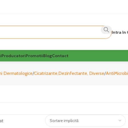
Intra In
i
Producatori
Promotii
Blog
Contact
uni Dermatologice
Cicatrizante,Dezinfectante, Diverse
AntiMicrob
at