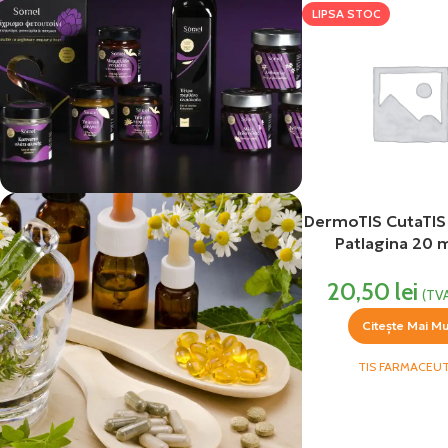
LIPSA STOC
DermoTIS CutaTIS I
vezi si...
Patlagina 20 m
Produse Alimentare
Farmaceut
20,50
lei
(TVA
Citește Mai Mu
TIS FARMACEUT