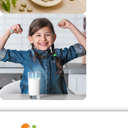
vezi si...
Suplimente
vezi si...
Produse Pentru Copii