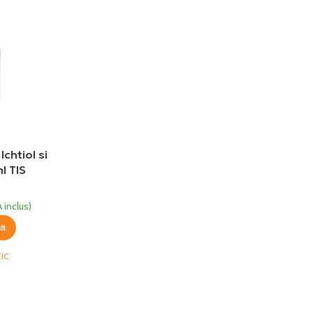
chtiol si
l TIS
ic
 inclus)
lt
IC