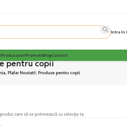
Intra In
i
Producatori
Promotii
Blog
Contact
e pentru copii
a, Plafar Noutati!, Produse pentru copii
 produs care să se potrivească cu selecția ta.