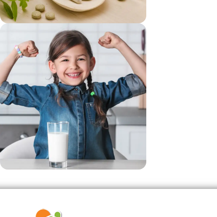
vezi si...
Suplimente
vezi si...
Produse Pentru Copii