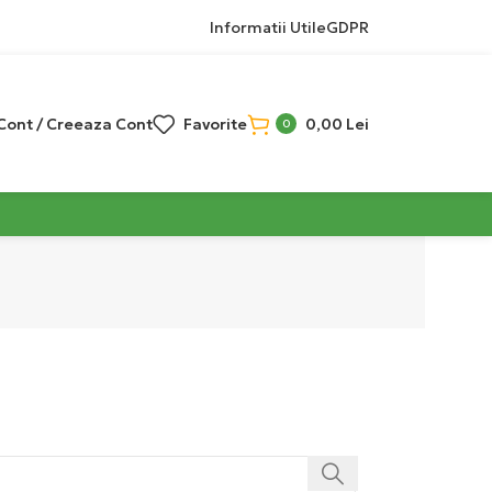
Informatii Utile
GDPR
 Cont / Creeaza Cont
Favorite
0,00
Lei
0