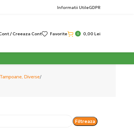
Informatii Utile
GDPR
 Cont / Creeaza Cont
Favorite
0,00
Lei
0
- Tampoane, Diverse
Filtreaza