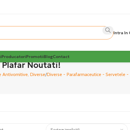
Intra In
i
Producatori
Promotii
Blog
Contact
 Plafar Noutati!
 Antivomitive, Diverse
Diverse - Parafarmaceutice - Servetele 
at