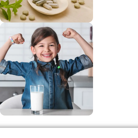
vezi si...
Suplimente
vezi si...
Produse Pentru Copii