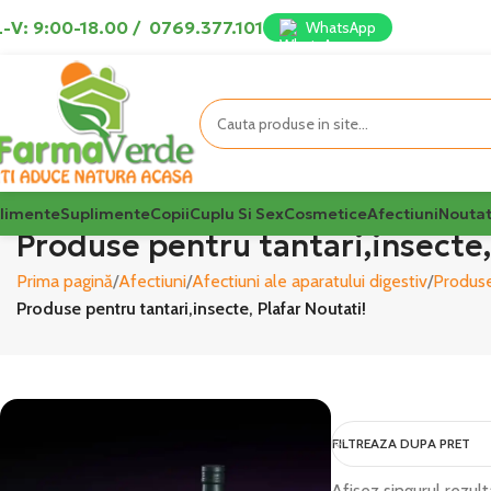
-V: 9:00-18.00
/
0769.377.101
WhatsApp
limente
Suplimente
Copii
Cuplu Si Sex
Cosmetice
Afectiuni
Noutat
Produse pentru tantari,insecte,
Prima pagină
Afectiuni
Afectiuni ale aparatului digestiv
Produse
Produse pentru tantari,insecte, Plafar Noutati!
FILTREAZA DUPA PRET
Afișez singurul rezult