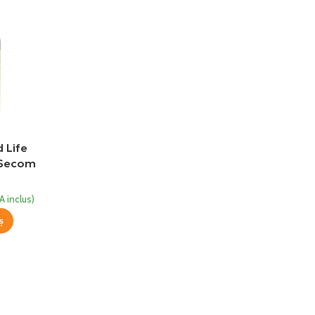
d Life
l Secom
A inclus)
ș