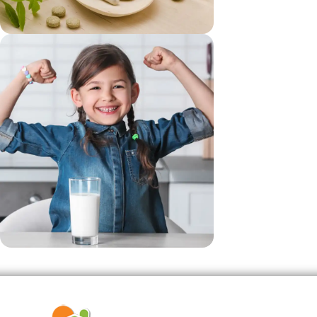
vezi si...
Suplimente
vezi si...
Produse Pentru Copii