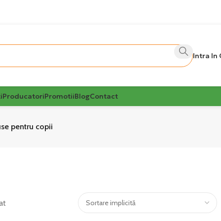
Intra In
i
Producatori
Promotii
Blog
Contact
se pentru copii
at