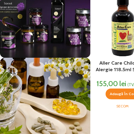
Aller Care Chil
Alergie 118.5m
vezi si...
Produse Alimentare
155,00
lei
(TV
Adaugă În Co
SECOM