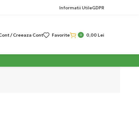
Informatii Utile
GDPR
 Cont / Creeaza Cont
Favorite
0,00
Lei
0