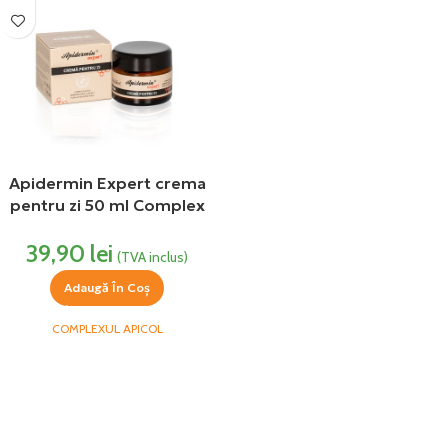
Apidermin Expert crema
pentru zi 50 ml Complex
Apicol
39,90
lei
(TVA inclus)
Adaugă În Coș
COMPLEXUL APICOL