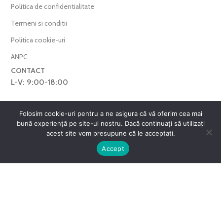
Politica de confidentialitate
Termeni si conditii
Politica cookie-uri
ANPC
CONTACT
L-V: 9:00-18:00
0769.377.101
Folosim cookie-uri pentru a ne asigura că vă oferim cea mai
farmaverdero@yahoo.com
bună experiență pe site-ul nostru. Dacă continuați să utilizați
WhatsApp
acest site vom presupune că le acceptati.
0
Harta Site
Accept
ntul meu
Favorite
Cos