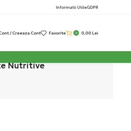
Informatii Utile
GDPR
 Cont / Creeaza Cont
Favorite
0,00
Lei
0
e Nutritive