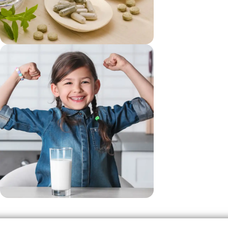
vezi si...
Suplimente
vezi si...