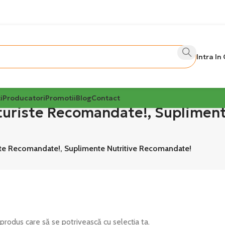
Intra In
i
Producatori
Promotii
Blog
Contact
turiste Recomandate!, Supliment
ste Recomandate!, Suplimente Nutritive Recomandate!
 produs care să se potrivească cu selecția ta.