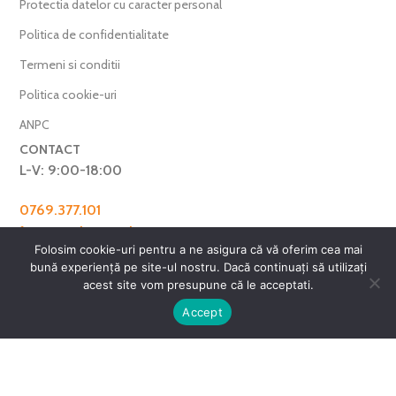
Protectia datelor cu caracter personal
Politica de confidentialitate
Termeni si conditii
Politica cookie-uri
ANPC
CONTACT
L-V: 9:00-18:00
0769.377.101
farmaverdero@yahoo.com
Folosim cookie-uri pentru a ne asigura că vă oferim cea mai
WhatsApp
bună experiență pe site-ul nostru. Dacă continuați să utilizați
Harta Site
acest site vom presupune că le acceptati.
0
Accept
ntul meu
Favorite
Cos