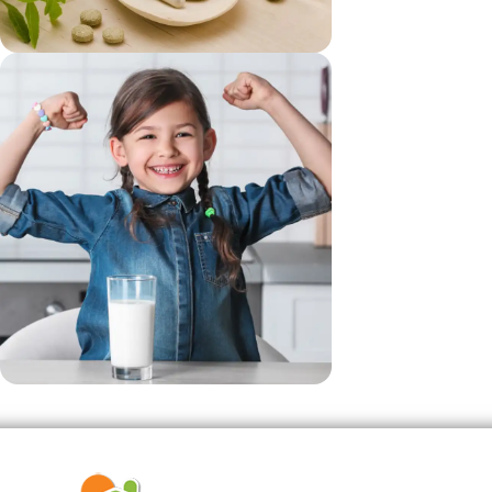
vezi si...
Suplimente
vezi si...
Produse Pentru Copii