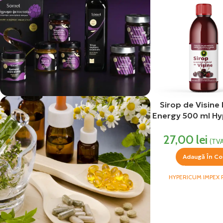
Sirop de Visine
Energy 500 ml H
vezi si...
Impex
Produse Alimentare
27,00
lei
(TVA
Adaugă În Co
HYPERICUM IMPEX 