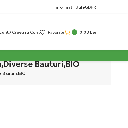
Informatii Utile
GDPR
 Cont / Creeaza Cont
Favorite
0,00
Lei
0
a,Diverse Bauturi,BIO
e Bauturi,BIO