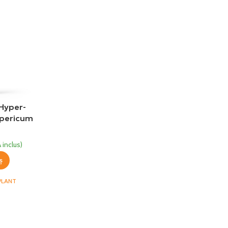
 Hyper-
ypericum
 inclus)
ș
PLANT