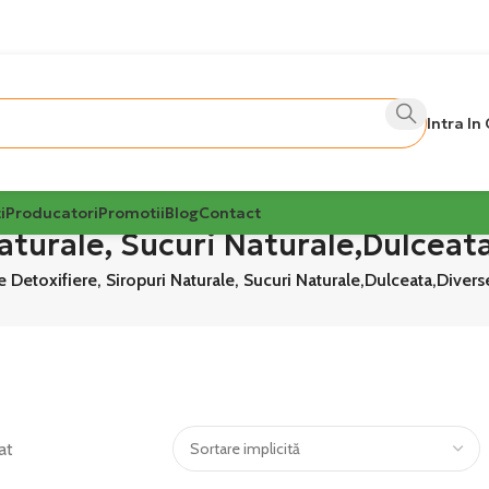
Intra In
i
Producatori
Promotii
Blog
Contact
aturale, Sucuri Naturale,Dulceat
 Detoxifiere, Siropuri Naturale, Sucuri Naturale,Dulceata,Divers
at