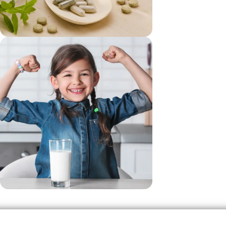
vezi si...
Suplimente
vezi si...
Produse Pentru Copii