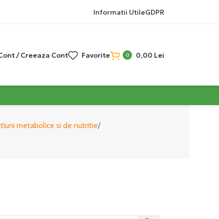
Informatii Utile
GDPR
 Cont / Creeaza Cont
Favorite
0,00
Lei
0
tiuni metabolice si de nutritie