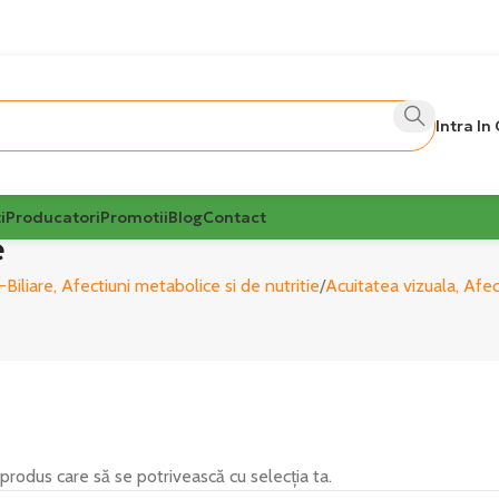
Intra In
i
Producatori
Promotii
Blog
Contact
e
Biliare, Afectiuni metabolice si de nutritie
Acuitatea vizuala, Afec
 produs care să se potrivească cu selecția ta.