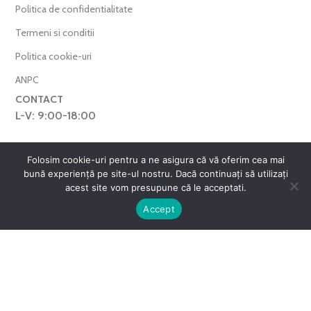
Politica de confidentialitate
Termeni si conditii
Politica cookie-uri
ANPC
CONTACT
L-V: 9:00-18:00
0769.377.101
Folosim cookie-uri pentru a ne asigura că vă oferim cea mai
farmaverdero@yahoo.com
bună experiență pe site-ul nostru. Dacă continuați să utilizați
WhatsApp
acest site vom presupune că le acceptati.
0
Harta Site
Accept
ntul meu
Favorite
Cos