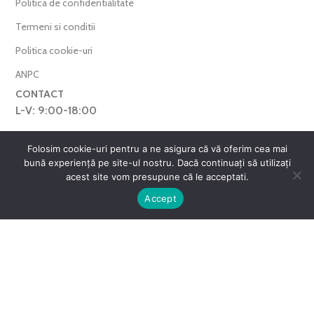
Politica de confidentialitate
Termeni si conditii
Politica cookie-uri
ANPC
CONTACT
L-V: 9:00-18:00
0769.377.101
Folosim cookie-uri pentru a ne asigura că vă oferim cea mai
farmaverdero@yahoo.com
bună experiență pe site-ul nostru. Dacă continuați să utilizați
acest site vom presupune că le acceptati.
WhatsApp
0
Harta Site
Accept
ntul meu
Favorite
Cos
FarmaVerde © 2025