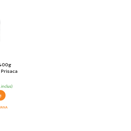
 400g
 Prisaca
ia
 inclus)
ș
VANA