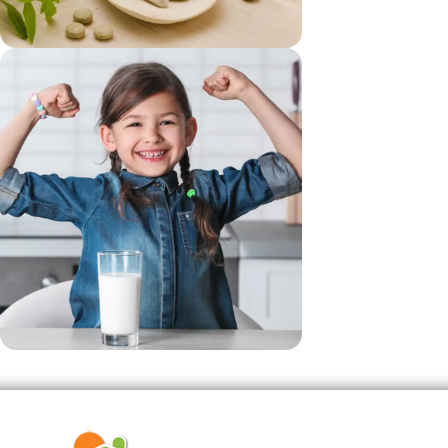
vezi si...
Suplimente
vezi si...
Produse Pentru Copii