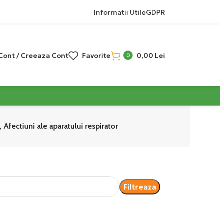
Informatii Utile
GDPR
 Cont / Creeaza Cont
Favorite
0,00
Lei
0
 Afectiuni ale aparatului respirator
Filtreaza