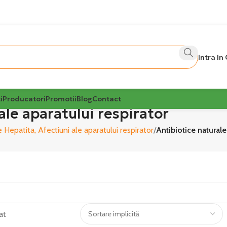
Intra In
i
Producatori
Promotii
Blog
Contact
ale aparatului respirator
 Hepatita, Afectiuni ale aparatului respirator
Antibiotice naturale,
at