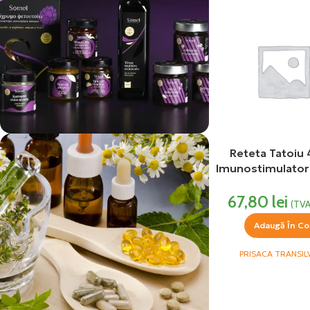
Reteta Tatoiu
vezi si...
Imunostimulator
Produse Alimentare
Transilvan
67,80
lei
(TVA
Adaugă În Co
PRISACA TRANSIL