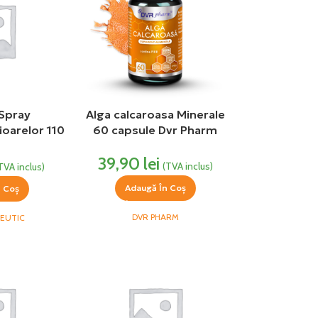
Spray
Alga calcaroasa Minerale
ioarelor 110
60 capsule Dvr Pharm
maceutic
39,90
lei
(TVA inclus)
TVA inclus)
Adaugă În Coș
n Coș
DVR PHARM
CEUTIC