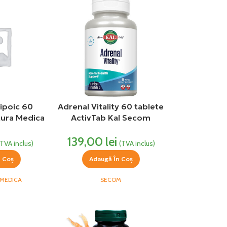
ipoic 60
Adrenal Vitality 60 tablete
tura Medica
ActivTab Kal Secom
139,00
lei
(TVA inclus)
(TVA inclus)
n Coș
Adaugă În Coș
MEDICA
SECOM