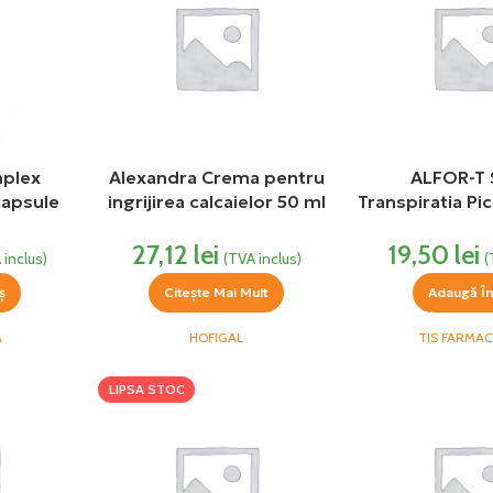
plex
Alexandra Crema pentru
ALFOR-T 
capsule
ingrijirea calcaielor 50 ml
Transpiratia Pic
ca
Hofigal
ml TIS Far
27,12
lei
19,50
lei
 inclus)
(TVA inclus)
(
ș
Citește Mai Mult
Adaugă Î
A
HOFIGAL
TIS FARMA
LIPSA STOC