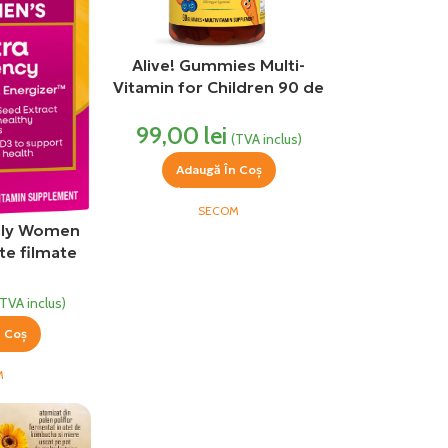
Alive! Gummies Multi-
Vitamin for Children 90 de
jeluri cu gust de
99,00
lei
portocale,cirese,struguri
(TVA inclus)
Secom
Adaugă În Coș
SECOM
aily Women
te filmate
re’s Way
(TVA inclus)
n Coș
M