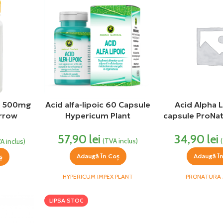
ne 500mg
Acid alfa-lipoic 60 Capsule
Acid Alpha L
arrow
Hypericum Plant
capsule ProNa
ecom
57,90
lei
34,90
lei
(TVA inclus)
A inclus)
Adaugă În Coș
Adaugă Î
ș
HYPERICUM IMPEX PLANT
PRONATURA 
LIPSA STOC