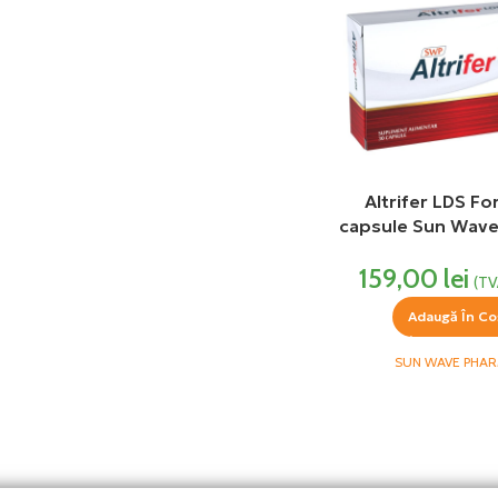
Altrifer LDS Fo
capsule Sun Wav
159,00
lei
(TV
Adaugă În Co
SUN WAVE PHA