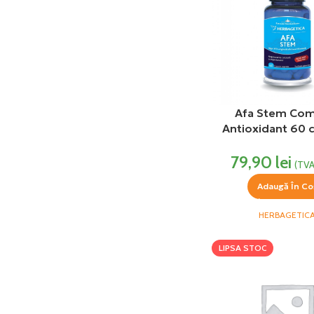
Afa Stem Com
Antioxidant 60 
Herbageti
79,90
lei
(TVA
Adaugă În Co
HERBAGETIC
LIPSA STOC