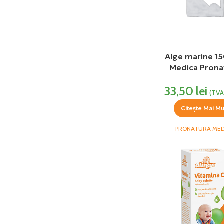
Alge marine 15
Medica Prona
33,50
lei
(TVA
Citește Mai Mu
PRONATURA MED