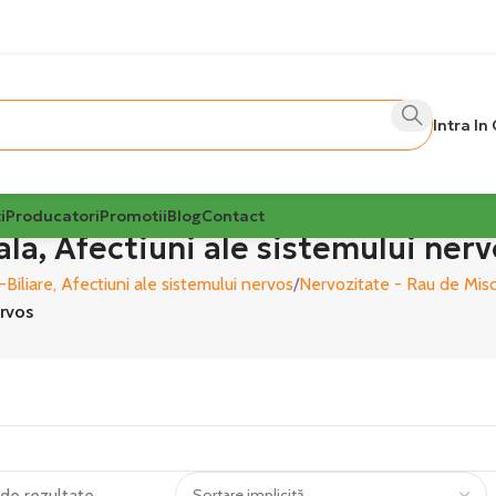
Intra In
i
Producatori
Promotii
Blog
Contact
ala, Afectiuni ale sistemului nerv
Biliare, Afectiuni ale sistemului nervos
Nervozitate - Rau de Misc
ervos
 de rezultate