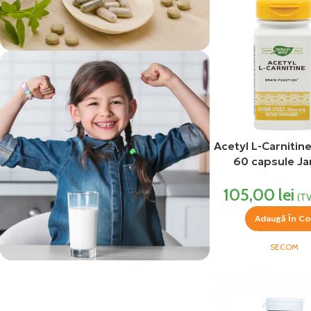
vezi si...
Suplimente
Acetyl L-Carniti
60 capsule J
Formulas S
105,00
lei
(TV
Adaugă În Co
SECOM
vezi si...
Produse Pentru Copii