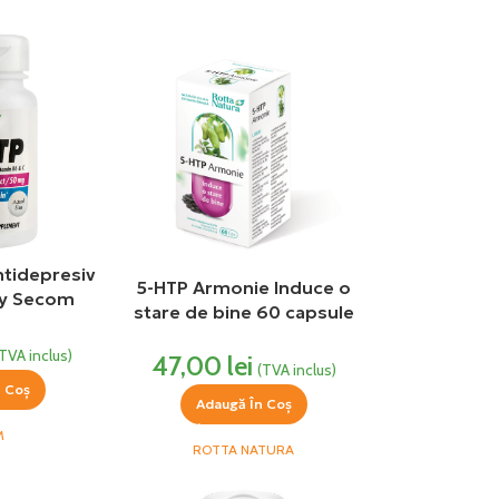
ntidepresiv
5-HTP Armonie Induce o
ay Secom
stare de bine 60 capsule
Rotta Natura
(TVA inclus)
47,00
lei
(TVA inclus)
n Coș
Adaugă În Coș
M
ROTTA NATURA