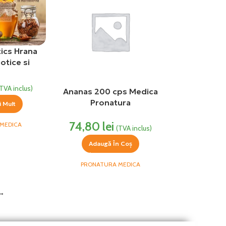
tics Hrana
otice si
0 capsule
 Medica
(TVA inclus)
Ananas 200 cps Medica
Pronatura
i Mult
74,80
lei
MEDICA
(TVA inclus)
Adaugă În Coș
PRONATURA MEDICA
→