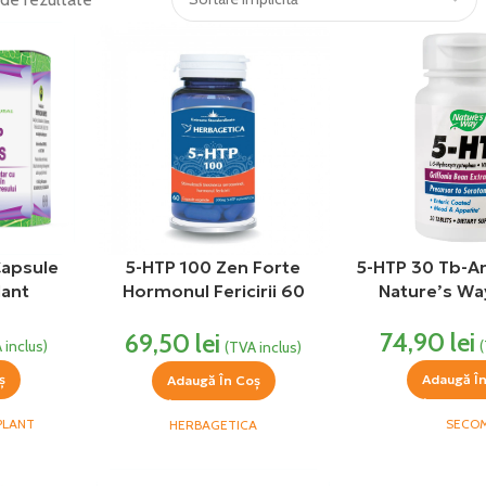
Capsule
5-HTP 100 Zen Forte
5-HTP 30 Tb-A
lant
Hormonul Fericirii 60
Nature’s W
capsule Herbagetica
74,90
lei
69,50
lei
 inclus)
(TVA inclus)
ș
Adaugă Î
Adaugă În Coș
PLANT
SECO
HERBAGETICA