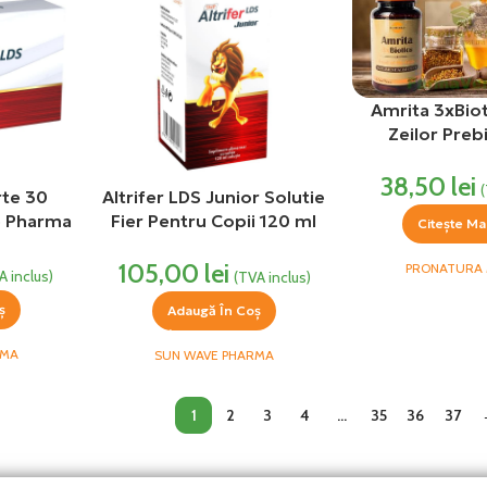
Amrita 3xBio
Zeilor Prebi
Probiotice 6
38,50
lei
ProNatura
rte 30
Altrifer LDS Junior Solutie
e Pharma
Fier Pentru Copii 120 ml
Citește Ma
Sun Wave Pharma
105,00
lei
PRONATURA 
A inclus)
(TVA inclus)
ș
Adaugă În Coș
RMA
SUN WAVE PHARMA
1
2
3
4
…
35
36
37