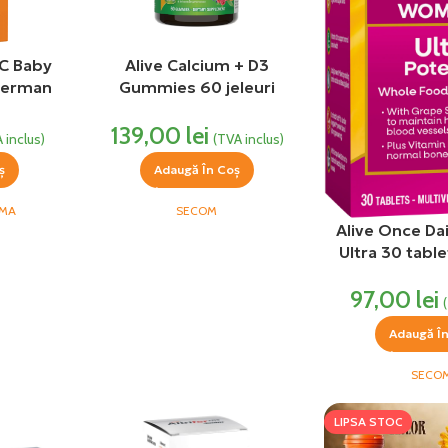
 C Baby
Alive Calcium + D3
iterman
Gummies 60 jeleuri
Nature’s Way Secom
139,00
lei
 inclus)
(TVA inclus)
ș
Adaugă În Coș
RMA
SECOM
Alive Once D
Ultra 30 table
Secom Natu
97,00
lei
Adaugă Î
SECO
LIPSA STOC