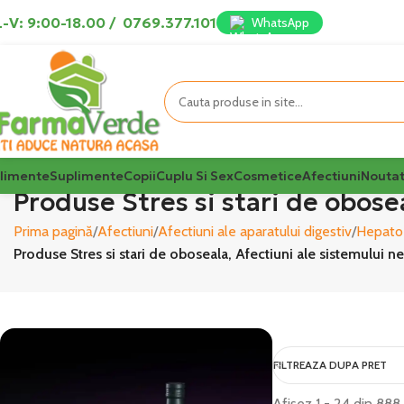
-V: 9:00-18.00
/
0769.377.101
WhatsApp
limente
Suplimente
Copii
Cuplu Si Sex
Cosmetice
Afectiuni
Noutat
Produse Stres si stari de obose
Prima pagină
Afectiuni
Afectiuni ale aparatului digestiv
Hepato-
Produse Stres si stari de oboseala, Afectiuni ale sistemului n
FILTREAZA DUPA PRET
Afișez 1 - 24 din 888