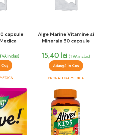
60 capsule
Alge Marine Vitamine si
 Medica
Minerale 30 capsule
Medica
15,40
lei
TVA inclus)
(TVA inclus)
n Coș
Adaugă În Coș
MEDICA
PRONATURA MEDICA