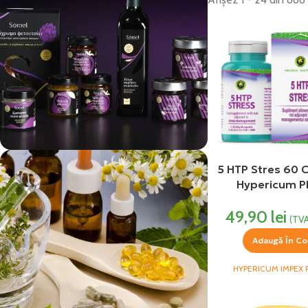
5 HTP Stres 60 
vezi si...
Hypericum P
Produse Alimentare
49,90
lei
(TVA
Adaugă În Co
HYPERICUM IMPEX 