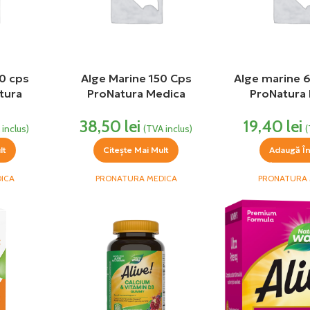
0 cps
Alge Marine 150 Cps
Alge marine 
tura
ProNatura Medica
ProNatura
38,50
lei
19,40
lei
 inclus)
(TVA inclus)
(
lt
Citește Mai Mult
Adaugă Î
ICA
PRONATURA MEDICA
PRONATURA 