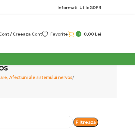
Informatii Utile
GDPR
 Cont / Creeaza Cont
Favorite
0,00
Lei
0
os
are, Afectiuni ale sistemului nervos
Filtreaza