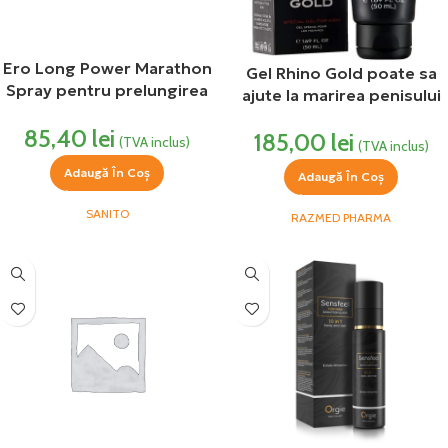
Ero Long Power Marathon
Gel Rhino Gold poate sa
Spray pentru prelungirea
ajute la marirea penisului
actului sexual si potenta
50ml Razmed
85,40
lei
crescuta 50 ml Sanito
185,00
lei
(TVA inclus)
(TVA inclus)
Adaugă În Coș
Adaugă În Coș
SANITO
RAZMED PHARMA