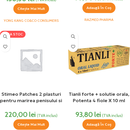
Adaugă În Coș
Citește Mai Mult
RAZMED PHARMA
YONG KANG CO&CO CONSUMERS
LIPSA STOC
Stimeo Patches 2 plasturi
Tianli forte + solutie orala,
pentru marirea penisului si
Potenta 4 fiole X 10 ml
erectii puternice 15
Capac Auriu Energo Vitalis
220,00
lei
93,80
lei
plasturi Sanito
(TVA inclus)
(TVA inclus)
Citește Mai Mult
Adaugă În Coș