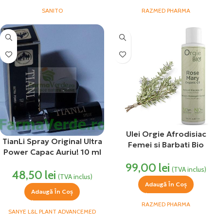
SANITO
RAZMED PHARMA
Ulei Orgie Afrodisiac
TianLi Spray Original Ultra
Femei si Barbati Bio
Power Capac Auriu! 10 ml
Rosemary 100 ml Razmed
Sanye Potenta Maxima!
99,00
lei
(TVA inclus)
48,50
lei
(TVA inclus)
Adaugă În Coș
Adaugă În Coș
RAZMED PHARMA
SANYE L&L PLANT ADVANCEMED