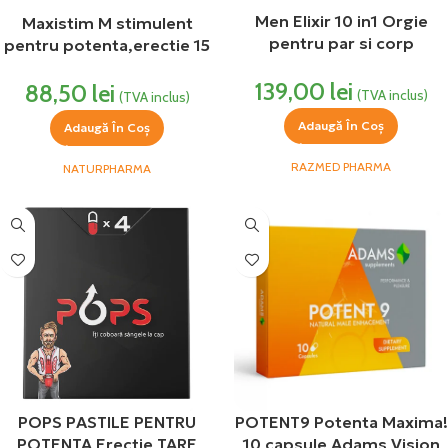
Men Elixir 10 in1 Orgie
Maxistim M stimulent
pentru par si corp
pentru potenta,erectie 15
Afrodisiac 100 ml Razmed
capsule NaturPharma
139,00
lei
88,50
lei
(TVA inclus)
(TVA inclus)
Adaugă În Coș
Adaugă În Coș
RAZMED PHARMA
NATURPHARMA
POPS PASTILE PENTRU
POTENT9 Potenta Maxima!
POTENTA Erectie TARE
10 capsule Adams Vision