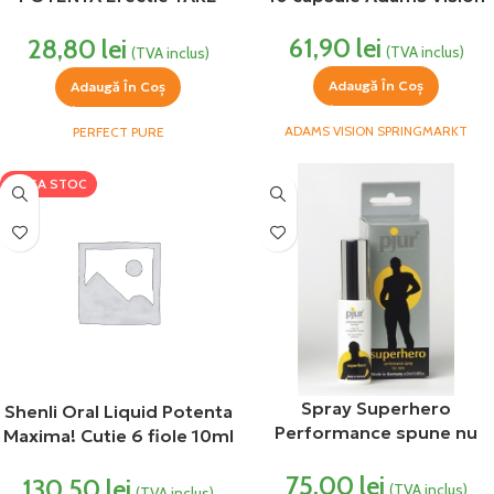
POPS 1 CAPSULA PERFECT
61,90
lei
28,80
lei
(TVA inclus)
(TVA inclus)
Adaugă În Coș
Adaugă În Coș
ADAMS VISION SPRINGMARKT
PERFECT PURE
LIPSA STOC
Spray Superhero
Shenli Oral Liquid Potenta
Performance spune nu
Maxima! Cutie 6 fiole 10ml
ejacularii precoce 20 ml
Supliment Alimentar !
75,00
lei
Razmed Pharma
130,50
lei
(TVA inclus)
(TVA inclus)