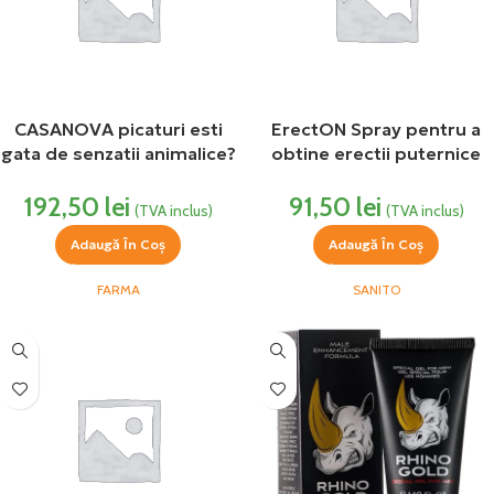
CASANOVA picaturi esti
ErectON Spray pentru a
gata de senzatii animalice?
obtine erectii puternice
20 ML Farma
de la prima aplicare 30 ml
192,50
lei
91,50
lei
Sanito
(TVA inclus)
(TVA inclus)
Adaugă În Coș
Adaugă În Coș
FARMA
SANITO